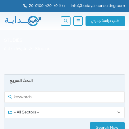
20-0100-420-70-97
+
info@bedaya-consulting.com
طلب دراسة جدوي
STUDIES
شركة بــدايــة
Studies
البحث السريع