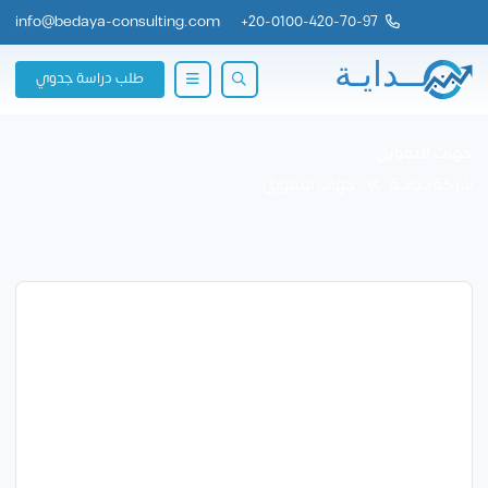
info@bedaya-consulting.com
+
20-0100-420-70-97
طلب دراسة جدوي
جهات التمويل
شركة بــدايــة
جهات التمويل