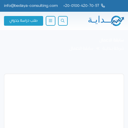
info@bedaya-consulting.com
+
20-0100-420-70-97
طلب دراسة جدوي
سابقة الاعمال
شركة بــدايــة
سابقة الاعمال