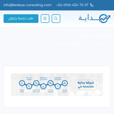
info@bedaya-consulting.com
+
20-0100-420-70-97
طلب دراسة جدوي
بداية لدراسات الجدوى
شركة بــدايــة
بداية لدراسات الجدوى