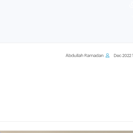
ق
Abdullah Ramadan
14