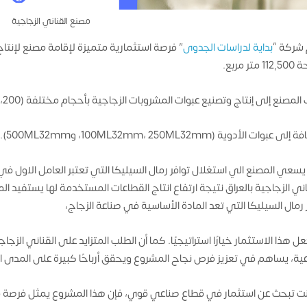
مصنع القناني الزجاجية
شركة “
بداية لدراسات الجدوى
” فرصة استثمارية متميزة لإقامة مصنع لإنتاج
تر مربع.
مصنع إلى إنتاج وتصنيع عبوات المشروبات الزجاجية بأحجام مختلفة (200، 250، 500، و1000 ملل)،
 عبوات الأدوية (100ML32mm، 250ML32mm، و500ML32mm).
سعي المصنع الي استغلال توافر رمال السيليكا التي تعتبر العامل الاول في ص
اني الزجاجية بالعراق نتيجة ارتفاع انتاج القطاعات المستخدمة لها يستفيد 
 رمال السيليكا التي تعد المادة الأساسية في صناعة الزجاج،
ل هذا الاستثمار خيارًا استراتيجيًا. كما أن الطلب المتزايد على القناني الزجا
اعية، يساهم في تعزيز فرص نجاح المشروع ويحقق أرباحًا كبيرة على المدى ا
نت تبحث عن استثمار في قطاع صناعي قوي، فإن هذا المشروع يمثل فرصة فر