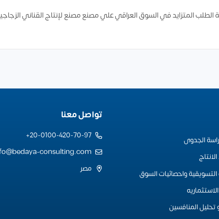
ة الطلب المتزايد في السوق العراقي علي مصنع مصنع لإنتاج القناني الزجاجي
تواصل معنا
20-0100-420-70-97+
راسة الجدوى
nfo@bedaya-consulting.com
لانتاج
مصر
التسويقية واحصائيات السوق
لاستثماريه
 تحليل المنافسين