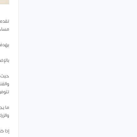
تقدم 
مساحة 112,500 م
يهدف ال
بالإضافة إلى
حيث ي
والقن
تتوفر
ما يجع
والزر
إذا ك