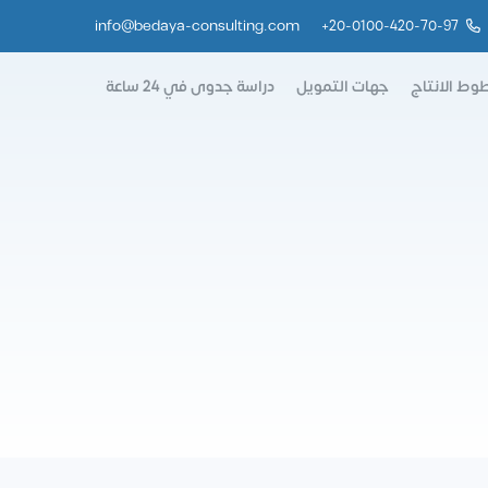
info@bedaya-consulting.com
+
20-0100-420-70-97
وط الانتاج
جهات التمويل
دراسة جدوى في 24 ساعة