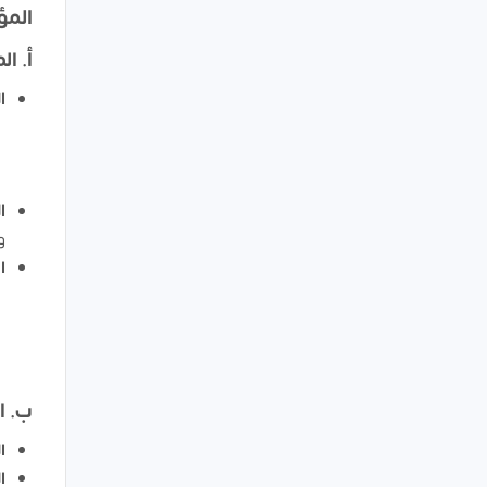
المؤ
أ. ا
ا
ا
و
ا
ب. ا
ا
ا