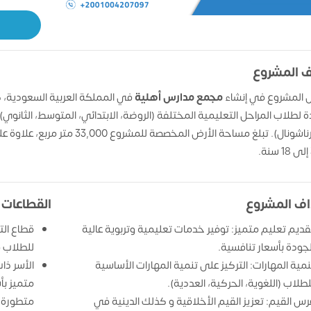
 المشروع
 المشروع في إنشاء
مجمع مدارس أهلية
في المملكة العربية السعودية، ك
ة لطلاب المراحل التعليمية المختلفة (الروضة، الابتدائي، المتوسط، الثانوي)
(الانترناشونال). تبلغ مساحة الأ
ف المشروع
القطاعات
قديم تعليم متميز: توفير خدمات تعليمية وتربوية عالية
قطاع الت
لجودة بأسعار تنافسية.
للطلاب ف
نمية المهارات: التركيز على تنمية المهارات الأساسية
الأسر ذا
لطلاب (اللغوية، الحركية، العددية).
متميز بأ
رس القيم: تعزيز القيم الأخلاقية و كذلك الدينية في
متطورة لأ