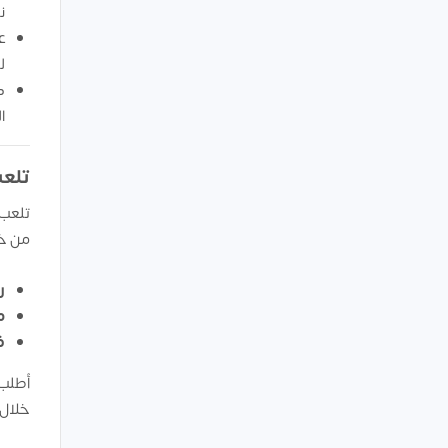
ن
ع
ل
ك
المم
تلعب
تلعب 
من خل
ر
م
ف
أطلب ا
خلال 