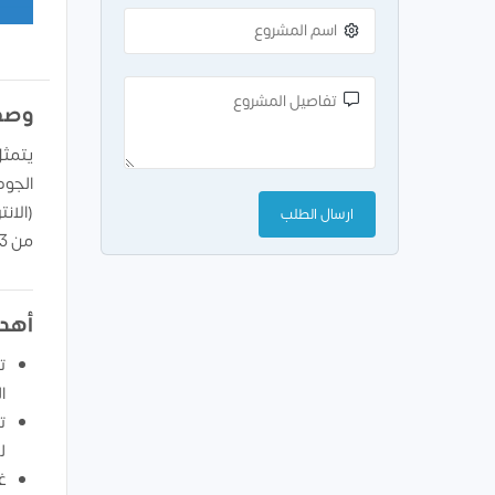
وصف
يتمثل
الجود
من 3 إلى 18 سنة.
أهدا
ت
ا
ت
ل
غ