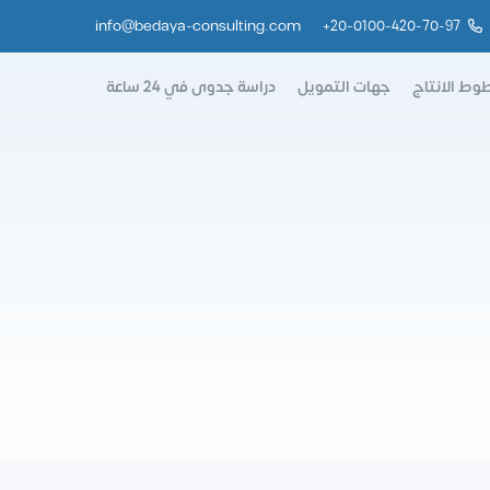
info@bedaya-consulting.com
+
20-0100-420-70-97
وط الانتاج
جهات التمويل
دراسة جدوى في 24 ساعة