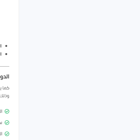
ا
ا
الدو
كما ي
وذلك بأقصى سرعة خلال
ال
س
ال