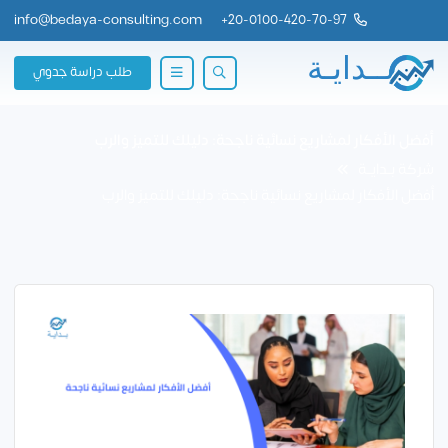
info@bedaya-consulting.com
+
20-0100-420-70-97
طلب دراسة جدوي
أفضل الأفكار لمشاريع نسائية ناجحة: دليلك للتميز والرب
شركة بــدايــة
أفضل الأفكار لمشاريع نسائية ناجحة: دليلك للتميز والرب