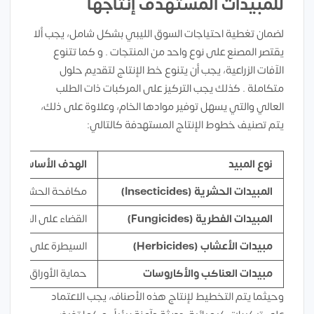
للمبيدات المستهدف إنتاجها
لضمان تغطية احتياجات السوق الليبي بشكل شامل، يجب ألا
يقتصر المصنع على نوع واحد من المنتجات . و كما تتنوع
الآفات الزراعية، يجب أن يتنوع خط الإنتاج لتقديم حلول
متكاملة . كذلك يجب التركيز على المركبات ذات الطلب
العالي والتي يسهل توفير موادها الخام، وعلاوة على ذلك،
يتم تصنيف خطوط الإنتاج المستهدفة كالتالي:
نوع المبيد
الهدف الأساسي منه
المبيدات الحشرية (Insecticides)
مكافحة الحشرات الطائ
المبيدات الفطرية (Fungicides)
القضاء على الفطريات 
مبيدات الأعشاب (Herbicides)
السيطرة على الحشائ
مبيدات العناكب والأكاروسات
حماية الأوراق والثمار
وحيثما يتم التخطيط لإنتاج هذه الأصناف، يجب الاعتماد