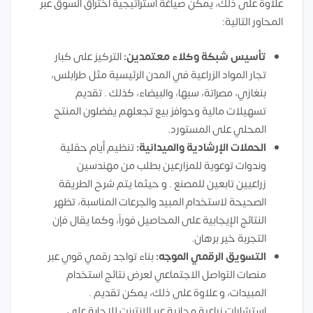
علاوة على ذلك، يمكن صياغة استراتيجية اختراق السوق عبر
المحاور التالية:
تأسيس شبكة وكلاء معتمدين:
التركيز على كبار
تجار المواد الزراعية في المدن الرئيسية مثل طرابلس،
بنغازي، مصراتة، سبها، والبيضاء، كذلك . تقديم
تسهيلات مالية وحوافز بيع تجعلهم يفضلون المنتج
المحلي على المستورد.
الحملات الإرشادية والميدانية:
تنظيم أيام حقلية
وندوات توعوية للمزارعين بطلب من مهندسين
زراعيين تابعين للمصنع . و حيثما يتم شرح الطريقة
الصحيحة لاستخدام المبيد والجرعات المناسبة، تظهر
النتائج الإيجابية على المحاصيل فوراً، وكما يقال فإن
التجربة خير برهان.
التسويق الرقمي الموجه:
بناء تواجد رقمي قوي عبر
منصات التواصل الاجتماعي لعرض نتائج استخدام
المبيدات، و علاوة على ذلك، يمكن تقديم .
استشارات زراعية مجانية عبر الإنترنت للإجابة على