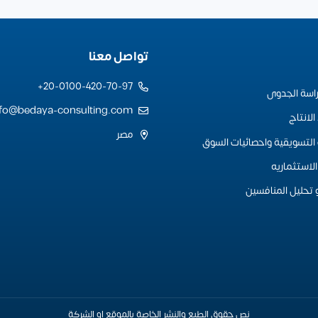
تواصل معنا
20-0100-420-70-97+
راسة الجدوى
nfo@bedaya-consulting.com
لانتاج
مصر
التسويقية واحصائيات السوق
لاستثماريه
 تحليل المنافسين
نص حقوق الطبع والنشر الخاصة بالموقع او الشركة