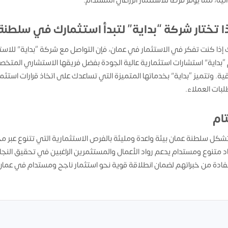
نية، مما يوفر فرصًا للاستثمار الزراعي المستدام.
ذا تختار شركة “بداية” لتبدأ استثمارك في سلطنة
إذا كنت تفكر في الاستثمار في عمان، فإن التواصل مع شركة “بداية” للا
“بداية” استشارات استثمارية عالية الجودة بفضل فريقها الاستشاري المتخص
ية. وتتميز “بداية” بخدماتها المتميزة التي تساعدك على اتخاذ قرارات اس
بات العملاء.
تام
د متنوع ومستدام يدعم رواد الأعمال والمستثمرين الراغبين في تحقيق النج
فادة من خبراتهم لضمان انطلاقة قوية نحو استثمار ناجح ومستدام في عمان