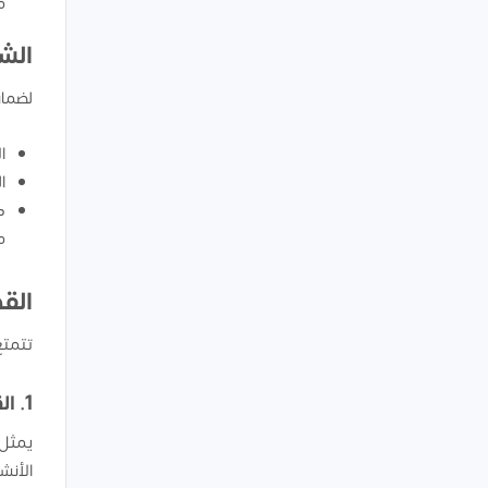
م
الش
لضمان
ا
ا
ك
م
الق
تتمتع
1. القطاع الصناعي
يمثل 
الأنش