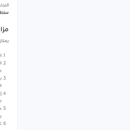
النجا
سلطن
مزا
يمتاز
ا
ا
م
ب
ا
إ
م
ك
ي
ع