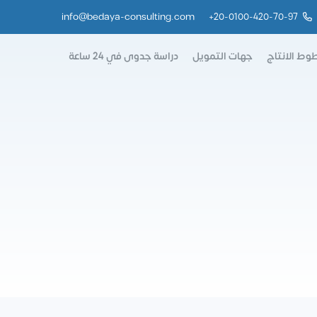
info@bedaya-consulting.com
+
20-0100-420-70-97
وط الانتاج
جهات التمويل
دراسة جدوى في 24 ساعة