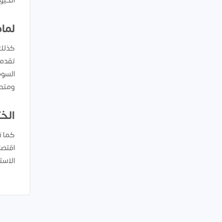
الحيوا
لما
كذلك 
تقدم 
السوق
ومتطل
الخ
اقتصا
الاست