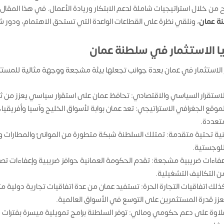
ح من خلال استراتيجيات شاملة لدعم الابتكار وريادة الأعمال. في هذا المق
ة عمان
، ونلقي نظرة على القطاعات الواعدة التي تستحق الاهتمام، ودور ش
يا الاستثمار في سلطنة عمان
 الاستثمار في عمان بعدة جوانب تجعلها بيئة مشجعة ووجهة مثالية للمستث
لاستقرار السياسي والاقتصادي: تحافظ عمان على استقرار سياسي يعزز من ثقة
لموقع الجغرافي الاستراتيجي: تعد عمان بوابة لأسواق الخليج وآسيا وأفريق
تعددة.
نية تحتية متقدمة: تمتلك السلطنة شبكة متطورة من الموانئ والمطارات 
للوجستية.
عفاءات ضريبية مشجعة: تقدم الحكومة العمانية حوافز ضريبية وإعفاءات ت
ن التكاليف التشغيلية.
ذلك اتفاقيات التجارة الحرة: تستفيد عمان من عدة اتفاقيات تجارية دولية مثل 
عزز قدرة المستثمرين على التوسع في الأسواق العالمية.
لاوة على دعم حكومي ومالي: توفر السلطنة برامج تمويلية ميسرة بفترات 