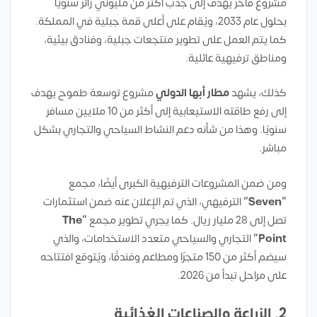
مشروع فاخر يهدف إلى جذب أكثر من مليوني زائر سنويًا
بحلول عام 2033، ويُقام على أعلى قمة جبلية في المملكة.
كما يتم العمل على تطوير منتجعات جبلية، وفنادق بيئية،
ومناطق ترفيهية عائلية.
كذلك، يشهد
مطار أبها الدولي
مشروع توسعة طموح يهدف
إلى رفع طاقته الاستيعابية إلى أكثر من 10 ملايين مسافر
سنويًا. وهذا من شأنه دعم النشاط السياحي والتجاري بشكل
مباشر.
ومن ضمن المشروعات الترفيهية الكبرى أيضًا، مجمع
“Seven”
الترفيهي، الذي تم الإعلان عنه ضمن استثمارات
تصل إلى 28 مليار ريال. كما يجري تطوير مجمع
“The
Point”
التجاري والسياحي متعدد الاستخدامات، والذي
سيضم أكثر من 150 متجرًا ومطاعم وفندقًا، ويُتوقع افتتاحه
على مراحل تبدأ من 2026.
2.
الزراعة والصناعات الغذائية