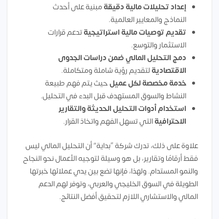
إعداد تحليلات مالية دقيقة
مبنية على أحدث
النماذج والمعايير العالمية.
تقديم توصيات مالية استراتيجية
تدعم قرارات
الاستثمار والتوسع.
دمج التحليل المالي ضمن دراسات الجدوى
الاقتصادية
لتقديم رؤية شاملة ومتكاملة.
خدمة مخصصة لكل عميل
حيث يتم فهم طبيعة
النشاط والسوق المستهدف قبل البدء في التحليل.
استخدام أدوات التحليل الحديثة والتقارير
الاحترافية
التي تسهل الفهم واتخاذ القرار.
علاوة على ذلك، تدرك شركة “بداية” أن التحليل المالي ليس
فقط أرقامًا وتقارير، بل هو وسيلة لتوجيه الأعمال نحو النجاح
والنمو المستدام. ولهذا، فإنها تضع بين يدي عملائها خبرتها
الطويلة في السوق الخليجي والعربي، وتوفر لهم الدعم
المالي والاستشاري اللازم لتحقيق أفضل النتائج.