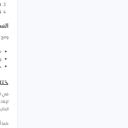
ت
ت
الس
ومع ا
م
و
ح
ختام
في ال
لإعاد
الخار
كما أ