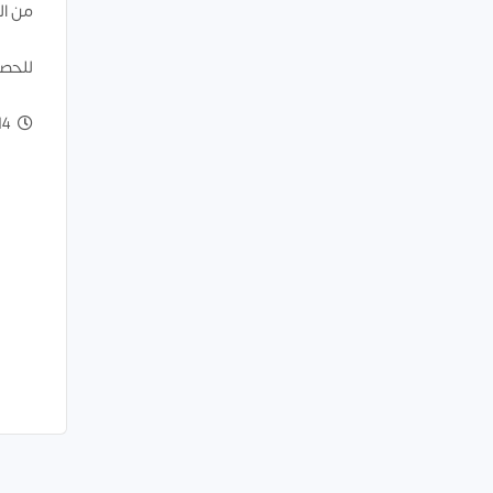
من الق
للحصو
 Dec 2022