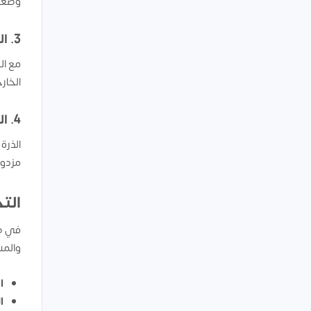
وصعد
3.
ال
مع ال
الخار
4.
ال
الذرة
مزدوج
التح
في ظل
والمس
ا
ا