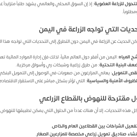
لتحول للزراعة العضوية
: إذ إن السوق المحلي والعالمي يشهد طلباً متزايداً ع
مطلوباً.
ديات التي تواجه الزراعة في اليمن
كن الحديث عن الزراعة في اليمن دون التطرق إلى التحديات التي تواجه هذا ال
ح المياه
: اليمن من أفقر دول العالم مائياً، لذلك فإن إدارة الموارد المائية ت
عف البنية التحتية
: من طرق زراعية وشبكات ري وأسواق مركزية.
قص التمويل
: يعاني المزارعون من صعوبات في الوصول إلى التمويل البنكي
لظروف الأمنية والسياسية
: التي تؤثر بشكل مباشر على الاستقرار الاقتصادي
ل مقترحة للنهوض بالقطاع الزراعي
ل هذه التحديات، إلا أن هناك عدداً من الحلول التي يمكن تطبيقها للنهوض 
فعيل الشراكات بين القطاعين العام والخاص
.
نشاء صناديق تمويل زراعي مخصصة للمزارعين الصغار
.