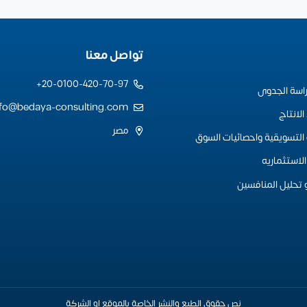
تواصل معنا
20-0100-420-70-97+
راسة الجدوى
nfo@bedaya-consulting.com
لانتاج
مصر
التسويقية واحصائيات السوق
لاستثماريه
 تحليل المنافسين
نص حقوق الطبع والنشر الخاصة بالموقع او الشركة