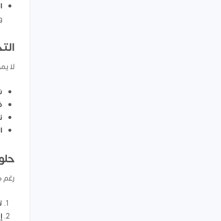
ا
و
التح
لا يم
ش
ض
ن
ا
حلو
رغم ك
ت
إ