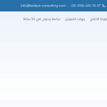
info@bedaya-consulting.com
+
20-0100-420-70-97
وط الانتاج
جهات التمويل
دراسة جدوى في 24 ساعة