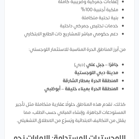
إعفاءات جمركية وضريبية كاملة
ملكية أجنبية 100%
بنية تحتية متكاملة
خدمات تخليص جمركي داخلية
دعم حكومي مباشر للمشاريع ذات الطابع الابتكاري
من أبرز المناطق الحرة المناسبة للاستثمار اللوجستي:
جافزا – جبل علي
(دبي)
مدينة دبي اللوجستية
المنطقة الحرة بمطار الشارقة
المنطقة الحرة بميناء خليفة – أبوظبي
كذلك، تقدم هذه المناطق حلولًا عقارية متكاملة مثل تأجير
المستودعات الجاهزة، وإنشاء المباني حسب الطلب، مما
يقلل من التكاليف الابتدائية ويُسرّع من الانطلاق التشغيلي.
اللوجستيات المستدامة: الإمارات نحو