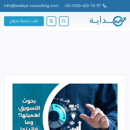
info@bedaya-consulting.com
+
20-0100-420-70-97
طلب دراسة جدوي
بحوث التسويق: اهميتها؟ وما فائدتها لشركتك؟
شركة بــدايــة
بحوث التسويق: اهميتها؟ وما فائدتها لشركتك؟