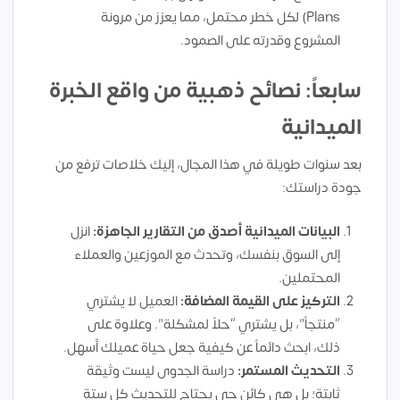
Plans) لكل خطر محتمل، مما يعزز من مرونة
المشروع وقدرته على الصمود.
سابعاً: نصائح ذهبية من واقع الخبرة
الميدانية
بعد سنوات طويلة في هذا المجال، إليك خلاصات ترفع من
جودة دراستك:
البيانات الميدانية أصدق من التقارير الجاهزة:
انزل
إلى السوق بنفسك، وتحدث مع الموزعين والعملاء
المحتملين.
التركيز على القيمة المضافة:
العميل لا يشتري
“منتجاً”، بل يشتري “حلاً لمشكلة”. وعلاوة على
ذلك، ابحث دائماً عن كيفية جعل حياة عميلك أسهل.
التحديث المستمر:
دراسة الجدوى ليست وثيقة
ثابتة؛ بل هي كائن حي يحتاج للتحديث كل ستة