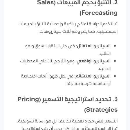
2. التنبؤ بحجم المبيعات (Sales
Forecasting)
تستخدم الدراسة نماذج رياضية وإحصائية للتنبؤ بالمبيعات
المستقبلية. كما يتم وضع ثلاث سيناريوهات:
السيناريو المتفائل:
في حال استقرار السوق ونمو
الطلب.
السيناريو الواقعي:
وهو الأرجح بناءً على المعطيات
الحالية.
السيناريو المتشائم:
في حال ظهور أزمات اقتصادية
أو منافسة شرسة مفاجئة.
3. تحديد استراتيجية التسعير (Pricing
Strategies)
التسعير ليس مجرد تغطية تكاليف؛ بل هو رسالة تسويقية.
تبرز الدراسة للمستثمر ما إذا كان يجب أن يتبع استراتيجية