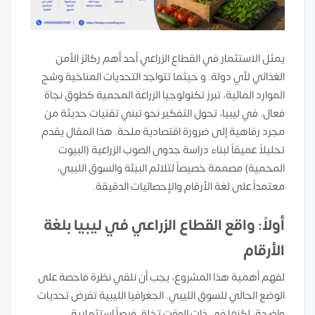
يمثل الاستثمار في القطاع الزراعي أحد أهم ركائز الأمن
الغذائي لأي دولة. و حيثما تتواجد التحديات المناخية وشح
الموارد المائية، تبرز تكنولوجيا الزراعة المحمية كطوق نجاة
فعال. في ليبيا، تحول التفكير نحو تبني تقنيات حديثة من
مجرد رفاهية إلى ضرورة اقتصادية ملحة. هذا المقال يقدم
تحليلاً عميقاً لبناء دراسة جدوى الصوب الزراعية (البيوت
المحمية) مصممة خصيصاً لتلائم البيئة والسوق الليبي،
معتمداً على لغة الأرقام والإحصائيات الدقيقة.
أولاً: واقع القطاع الزراعي في ليبيا بلغة
الأرقام
لفهم أهمية هذا المشروع، يجب أن نلقي نظرة فاحصة على
الوضع الحالي للسوق الليبي. الجغرافيا الليبية تفرض تحديات
واضحة، لكنها في ذات الوقت تخلق فرصاً استثمارية