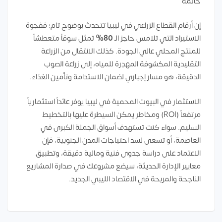
خاتمة
إن أرقام القطاع الزراعي في ليبيا تتحدث بوضوح تام؛ ففجوة
الاستيراد التي تلامس حاجز الـ
80%
تمثل سوقاً متعطشاً
للمنتج المحلي عالي الجودة. كذلك الانتقال من الزراعة
التقليدية المكشوفة المهدِرة للمياه، إلى زراعة الصوب
الدقيقة، هو مسار إجباري لضمان الاستدامة وتأمين الغذاء.
الاستثمار في البيوت المحمية في ليبيا يوفر عائداً استثمارياً
مرتفعاً (ROI) ومخاطر يمكن السيطرة عليها بالتخطيط
السليم. سواء كنت تستهدف أسواق الجملة الكبرى في
العاصمة، أو تسعى لسد احتياجات المدن الجنوبية، فإن
الاعتماد على دراسة جدوى فنية ومالية دقيقة، وتطبيق
معايير الإدارة الحديثة، سيضع مشروعك في صدارة المشاريع
الناجحة والمربحة في الاقتصاد الليبي الجديد.