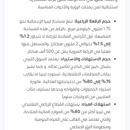
استثنائية لمن يمتلك الرؤية والأدوات المناسبة.
حجم الرقعة الزراعية:
تبلغ مساحة ليبيا الإجمالية نحو
1.75 مليون كيلومتر مربع. بالرغم من هذه المساحة
الشاسعة، فإن الأراضي الصالحة للزراعة لا تتجاوز
1.2%
إلى 1.5%
(حوالي 2 مليون هكتار). والمستغل منها
فعلياً في الزراعة المروية يقل عن 500 ألف هكتار.
حجم الاستهلاك والاستيراد:
يعتمد السوق الليبي
بشكل كبير على الخارج لتأمين غذائه. و كما تشير
بيانات المنظمات الاقتصادية، تستورد ليبيا ما يقارب
75% إلى 80%
من احتياجاتها الغذائية. فاتورة
استيراد الخضراوات والفواكه وحدها تستنزف مئات
الملايين من الدولارات سنوياً.
استهلاك المياه:
يستهلك القطاع الزراعي التقليدي
في ليبيا أكثر من
80%
من الموارد المائية المتاحة،
والتي تعتمد في الغالب على المياه الجوفية
ومنظومة النهر الصناعي.