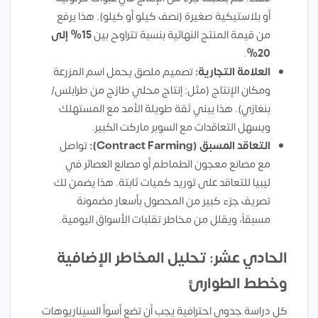
أو بلاستيكية صغيرة (نصف كيلو أو كيلو). هذا يرفع
من قيمة المنتج النهائية بنسبة تتراوح بين
15% إلى
.
20%
العلامة التجارية:
تصميم ملصق يحمل اسم المزرعة
ومكان الإنتاج (مثل: إنتاج محلي طازج من طرابلس/
بنغازي). هذا يبني ثقة طويلة الأمد مع المستهلك
ويسهل التعاقدات مع السوبر ماركت الكبير.
التعاقد المسبق (Contract Farming):
تواصل
مع مصانع معجون الطماطم أو مصانع العصائر في
ليبيا للتعاقد على توريد كميات ثابتة. هذا يضمن لك
تصريف جزء كبير من المحصول بأسعار مضمونة
مسبقاً، ويقلل من مخاطر تقلبات الأسواق اليومية.
الحادي عشر: تحليل المخاطر الإضافية
وخطط الطوارئ
كل دراسة جدوى احترافية يجب أن تضع أسوأ السيناريوهات