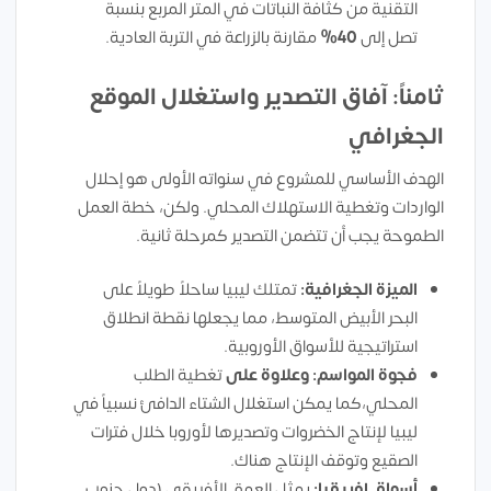
التقنية من كثافة النباتات في المتر المربع بنسبة
تصل إلى
40%
مقارنة بالزراعة في التربة العادية.
ثامناً: آفاق التصدير واستغلال الموقع
الجغرافي
الهدف الأساسي للمشروع في سنواته الأولى هو إحلال
الواردات وتغطية الاستهلاك المحلي. ولكن، خطة العمل
الطموحة يجب أن تتضمن التصدير كمرحلة ثانية.
الميزة الجغرافية:
تمتلك ليبيا ساحلاً طويلاً على
البحر الأبيض المتوسط، مما يجعلها نقطة انطلاق
استراتيجية للأسواق الأوروبية.
فجوة المواسم:
وعلاوة على
تغطية الطلب
المحلي،كما يمكن استغلال الشتاء الدافئ نسبياً في
ليبيا لإنتاج الخضروات وتصديرها لأوروبا خلال فترات
الصقيع وتوقف الإنتاج هناك.
أسواق إفريقيا:
يمثل العمق الأفريقي (دول جنوب