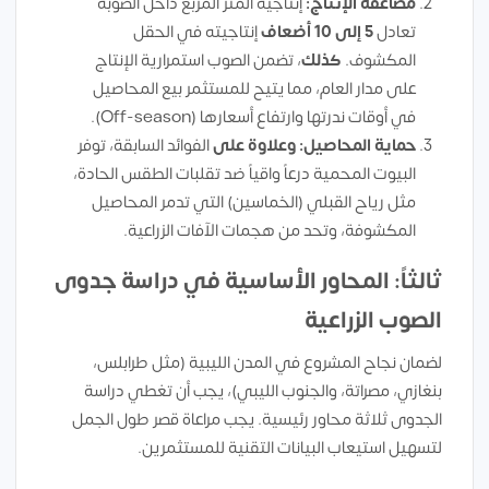
مضاعفة الإنتاج:
إنتاجية المتر المربع داخل الصوبة
تعادل
5 إلى 10 أضعاف
إنتاجيته في الحقل
المكشوف.
كذلك
، تضمن الصوب استمرارية الإنتاج
على مدار العام، مما يتيح للمستثمر بيع المحاصيل
في أوقات ندرتها وارتفاع أسعارها (Off-season).
حماية المحاصيل:
وعلاوة على
الفوائد السابقة، توفر
البيوت المحمية درعاً واقياً ضد تقلبات الطقس الحادة،
مثل رياح القبلي (الخماسين) التي تدمر المحاصيل
المكشوفة، وتحد من هجمات الآفات الزراعية.
ثالثاً: المحاور الأساسية في دراسة جدوى
الصوب الزراعية
لضمان نجاح المشروع في المدن الليبية (مثل طرابلس،
بنغازي، مصراتة، والجنوب الليبي)، يجب أن تغطي دراسة
الجدوى ثلاثة محاور رئيسية. يجب مراعاة قصر طول الجمل
لتسهيل استيعاب البيانات التقنية للمستثمرين.