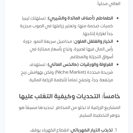
العالي محلياً:
الطماطم (أصناف المائدة والشيري):
تستهلك ليبيا
كميات ضخمة منها، وتعتبر زراعتها في الصوب مجزية
جداً لغزارة إنتاجها.
الخيار والفلفل الملون:
محاصيل سريعة النمو، دورة
رأس المال فيها قصيرة، وتباع بأسعار ممتازة في
أسواق التجزئة والمطاعم.
الفراولة والورقيات (كالخس المائي):
تستهدف
شريحة محددة (Niche Market) ولكن بهوامش ربح
مرتفعة جداً، وتصلح تماماً لأنظمة الزراعة المائية.
خامساً: التحديات وكيفية التغلب عليها
المشاريع الزراعية لا تخلو من المخاطر. تحديدها مسبقاً هو
جوهر التخطيط السليم:
تذبذب التيار الكهربائي:
انقطاع الكهرباء يوقف