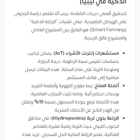
الذكية في ليبيا)
لتحقيق أقصى درجات الكفاءة، يجب ألا تقتصر دراسة الجدوى
على الهياكل التقليدية. تبني تقنيات “الزراعة الذكية”
(Smart Farming) هو الفارق بين المشروع العادي
والمشروع فائق الربحية.
مستشعرات إنترنت الأشياء (IoT):
يمكن تركيب
حساسات تقيس نسبة الرطوبة، درجة الحرارة،
وملوحة التربة على مدار الساعة. هذه البيانات ترسل
مباشرة إلى هاتف المستثمر.
أتمتة المناخ:
ربط مراوح التهوية وأنظمة التبريد
بوحدات تحكم آلية. وكما تثبت التجارب العالمية،
هذه الأتمتة ترفع جودة المحصول بنسبة
15%
وتقلل
من الهدر الناتج عن الأخطاء البشرية.
الزراعة بدون تربة (Hydroponics):
في مناطق
الجنوب الليبي حيث التربة رملية فقيرة بالعناصر
الغذائية، تعتبر الزراعة المائية الحل السحري. تزيد هذه