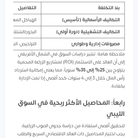
بند التكلفة
التفاصيل
التكاليف الرأسمالية (تأسيس)
الهياكل المعدنية، ال
التكاليف التشغيلية (دورة أولى)
البذور/الشتلات، الأس
مصروفات إدارية وطوارئ
التراخيص، النقل، ا
ملاحظة هامة: تشير دراسات السوق في الشمال الأفريقي
إلى أن العائد على الاستثمار (ROI) لمشاريع الزراعة المحمية
يتراوح بين
25% إلى 35%
سنوياً، مما يعني إمكانية استرداد
رأس المال خلال 3 إلى 4 سنوات كحد أقصى إذا تمت الإدارة
بكفاءة.
رابعاً: المحاصيل الأكثر ربحية في السوق
الليبي
لتحقيق أقصى استفادة من دراسة جدوى الصوب الزراعية،
يجب اختيار المحاصيل ذات العائد الاقتصادي السريع والطلب