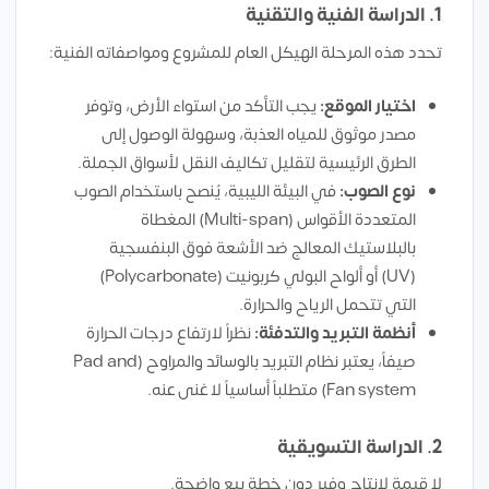
1. الدراسة الفنية والتقنية
تحدد هذه المرحلة الهيكل العام للمشروع ومواصفاته الفنية:
اختيار الموقع:
يجب التأكد من استواء الأرض، وتوفر
مصدر موثوق للمياه العذبة، وسهولة الوصول إلى
الطرق الرئيسية لتقليل تكاليف النقل لأسواق الجملة.
نوع الصوب:
في البيئة الليبية، يُنصح باستخدام الصوب
المتعددة الأقواس (Multi-span) المغطاة
بالبلاستيك المعالج ضد الأشعة فوق البنفسجية
(UV) أو ألواح البولي كربونيت (Polycarbonate)
التي تتحمل الرياح والحرارة.
أنظمة التبريد والتدفئة:
نظراً لارتفاع درجات الحرارة
صيفاً، يعتبر نظام التبريد بالوسائد والمراوح (Pad and
Fan system) متطلباً أساسياً لا غنى عنه.
2. الدراسة التسويقية
لا قيمة لإنتاج وفير دون خطة بيع واضحة.