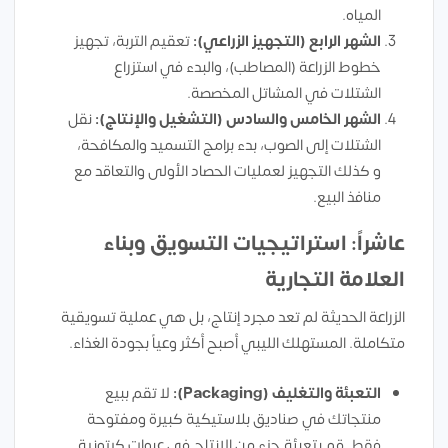
المياه.
الشهر الرابع (التجهيز الزراعي):
تعقيم التربة، تجهيز
خطوط الزراعة (المصاطب)، والبدء في استزراع
الشتلات في المشاتل المخصصة.
الشهر الخامس والسادس (التشغيل والإنتاج):
نقل
الشتلات إلى الصوب، بدء برامج التسميد والمكافحة،
و كذلك التجهيز لعمليات الحصاد الأولى والتعاقد مع
منافذ البيع.
عاشراً: استراتيجيات التسويق وبناء
العلامة التجارية
الزراعة الحديثة لم تعد مجرد إنتاج، بل هي عملية تسويقية
متكاملة. المستهلك الليبي أصبح أكثر وعياً بجودة الغذاء.
التعبئة والتغليف (Packaging):
لا تقم ببيع
منتجاتك في صناديق بلاستيكية كبيرة ومفتوحة
فقط. قم بتعبئة جزء من الإنتاج في عبوات كرتونية