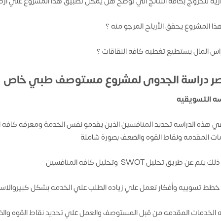
ارية للخروج بكافه النتائج الي توضح هل يمكن تطبيق هذا المشروع علي ارض
ا المشروع يحقق الأرباح المرجو منه ؟
س المال يستطيع تغطيه كافه النقاقات ؟
صر دراسة الجدوى لمشروع مستوصف طبي خاص
سه التسويقيه
ي هذه الدراسه تحديد المنافسين الذين يقدمو نفس الخدمة ومعرفه كافه ال
ات المقدمه ونقاط القوه والضعف بصورة شاملة
تم عن طريق تحليل SWOT وتحليل كافه المنافسين
طط تسوييه وأفكار تعمل علي زياده الطلب علي الخدمه بشكل كبيروالاست
 الخدمات المقدمه من قبل المستوصف والعمل علي تحديد نقاط القوه وال