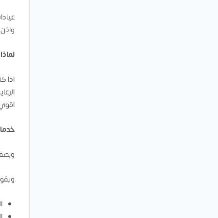
عيادا
واذن 
لماذا
اذا ك
الرعا
اقوي 
خدما
وبصفت
ويقوم
ا
ا