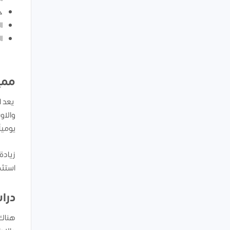
ج
ا
ا
ممي
يعد ا
والاو
يومياً
زيادة
استثم
درا
هناك 