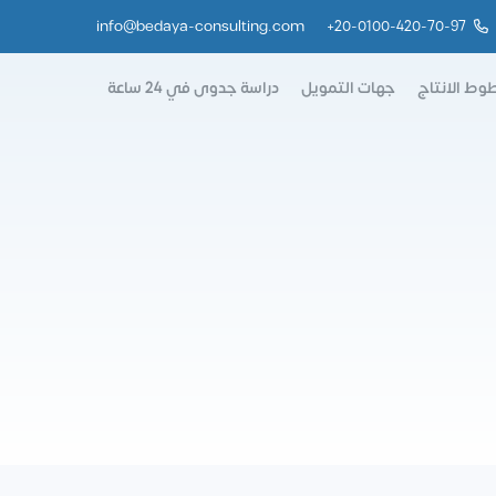
info@bedaya-consulting.com
+
20-0100-420-70-97
وط الانتاج
جهات التمويل
دراسة جدوى في 24 ساعة