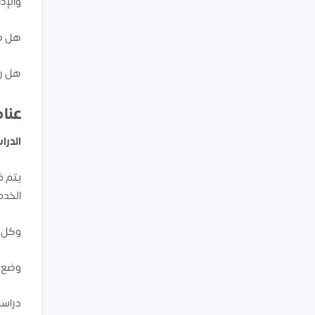
والإد
هل هذ
هل را
عنا
الدرا
يتم ف
الخدم
وكل ذلك ي
وضع خ
دراسه