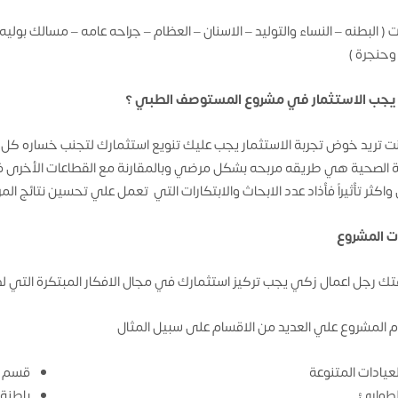
ت ( البطنه – النساء والتوليد – الاسنان – العظام – جراحه عامه – مسالك بول
وحنجرة )
 يجب الاستثمار في مشروع المستوصف الطبي ؟
نت تريد خوض تجربة الاستثمار يجب عليك تنويع استثمارك لتجنب خساره كل
ية الصحية هي طريقه مربحه بشكل مرضي وبالمقارنة مع القطاعات الأخرى فان ال
واكثر تأثيراً فأذاد عدد الابحاث والابتكارات التي تعمل علي تحسين نتائج 
ت المشروع
ك رجل اعمال زكي يجب تركيز استثمارك في مجال الافكار المبتكرة التي ل
 المشروع علي العديد من الاقسام على سبيل المثال
لعيادات المتنوعة
قسم ا
لطوارئ
باطنة