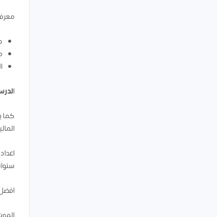
معرفه
د
م
ا
ا
لدرسة
كما ي
المال
اعداد
سنوا
افضل 
الموش