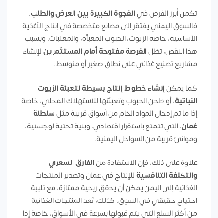
تكمن أبرز الفرص في
الفجوة الكبيرة بين العرض والطلب
.
فالسوق اليمني يفتقر إلى مصانع متخصصة في إنتاج الأغذية
الأساسية، خاصة الزيوت، الحبوب المعبأة، والمعلبات. وبسبب
هذا النقص، تظل
الفرصة مفتوحة أمام المستثمرين
لإنشاء
مشاريع تصنيع غذائي على نطاق صغير أو متوسط.
كما يمكن
إنشاء خطوط إنتاج بسيطة لتعبئة الزيوت
النباتية
، أو طحن الحبوب وتعبئتها للاستهلاك المحلي، خاصة
إذا ما تم إدخال المواد الخام من أسواق قريبة مثل
سلطنة
عُمان
، التي تتمتع باستقرار اقتصادي، وبنية تحتية لوجستية،
وموانئ قريبة من السواحل اليمنية.
علاوة على ذلك، فإن الاستفادة من
الفارق السعري
والتكلفة التنافسية
للإنتاج في عمان وتصدير المنتجات
الغذائية إلى اليمن يمكن أن يحقق ربحية ممتازة، مع تلبية
احتياج حقيقي في السوق. كذلك، تُعد المنتجات الغذائية
من أكثر السلع التي يتم قبولها بسرعة في الأسواق، خاصة إذا