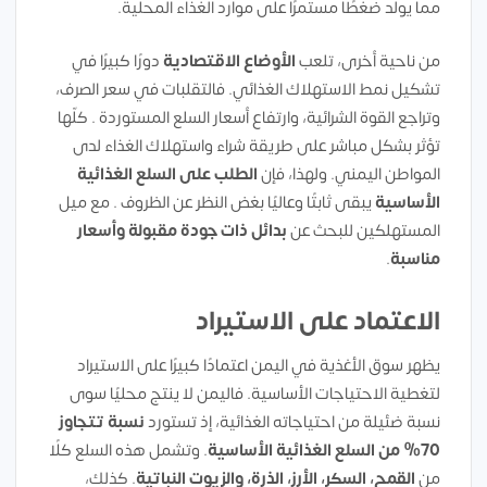
مما يولّد ضغطًا مستمرًا على موارد الغذاء المحلية.
من ناحية أخرى، تلعب
الأوضاع الاقتصادية
دورًا كبيرًا في
تشكيل نمط الاستهلاك الغذائي. فالتقلبات في سعر الصرف،
وتراجع القوة الشرائية، وارتفاع أسعار السلع المستوردة . كلّها
تؤثر بشكل مباشر على طريقة شراء واستهلاك الغذاء لدى
المواطن اليمني. ولهذا، فإن
الطلب على السلع الغذائية
الأساسية
يبقى ثابتًا وعاليًا بغض النظر عن الظروف . مع ميل
المستهلكين للبحث عن
بدائل ذات جودة مقبولة وأسعار
مناسبة
.
الاعتماد على الاستيراد
يظهر سوق الأغذية في اليمن اعتمادًا كبيرًا على الاستيراد
لتغطية الاحتياجات الأساسية. فاليمن لا ينتج محليًا سوى
نسبة ضئيلة من احتياجاته الغذائية، إذ تستورد
نسبة تتجاوز
70% من السلع الغذائية الأساسية
. وتشمل هذه السلع كلًا
من
القمح، السكر، الأرز، الذرة، والزيوت النباتية
. كذلك،