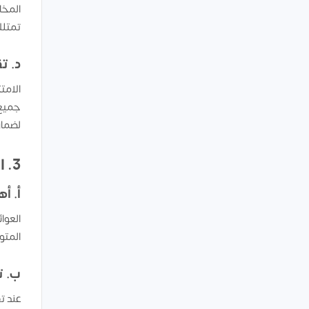
المخا
تمتلك
د. ت
الامت
جميع 
لضمان
3. العوائد المتوقعة: كيفية تقدير الربحية قبل البدء؟
أ. أه
العوا
المتو
ب. ت
عند ت