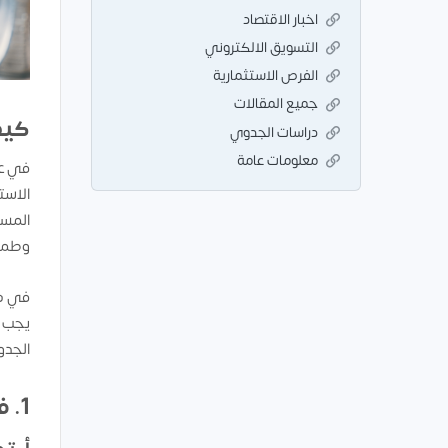
اخبار الاقتصاد
التسويق الالكتروني
الفرص الاستثمارية
جميع المقالات
كيف
دراسات الجدوي
معلومات عامة
في عا
الاست
المست
وطموح
في هذ
يجب ا
الجدو
1. فهم السوق: المفتاح لاختيار المشروع المثالي