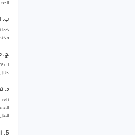
الحصو
ب. ا
كما ت
مختصي
ج. د
لا يق
خلال 
د. ت
تلعب 
المست
المال.
5. الاتجاهات الحديثة في الاستثمار: كيف تستفيد منها؟