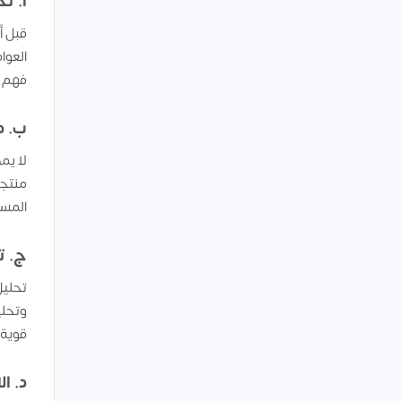
أ. ت
قبل أ
العوا
فهم ا
ب. د
لا يم
منتجا
المست
ج. ت
تحليل
وتحلي
قوية.
د. ا