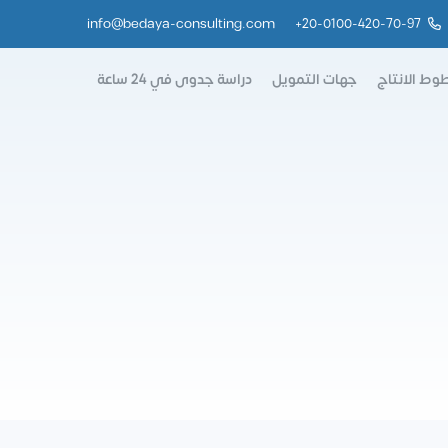
info@bedaya-consulting.com
+
20-0100-420-70-97
وط الانتاج
جهات التمويل
دراسة جدوى في 24 ساعة