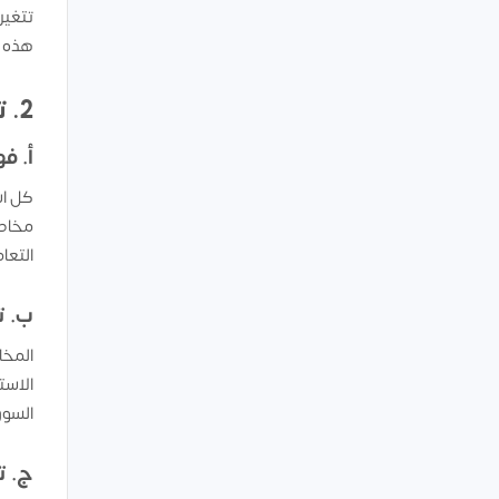
تتغير
هذه ا
2. تحليل المخاطر: كيف تقلل من احتماليات الفشل؟
أ. ف
كل اس
مخاطر
التعا
ب. ت
المخا
الاست
السوق
ج. ت