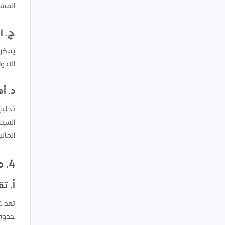
المشا
ج. ا
الأدو
د. أ
تحليل
السين
المال
4. دور شركة بداية في دعم المستثمرين: من الفكرة إلى التنفيذ
أ. ت
تعد ش
جدوى 