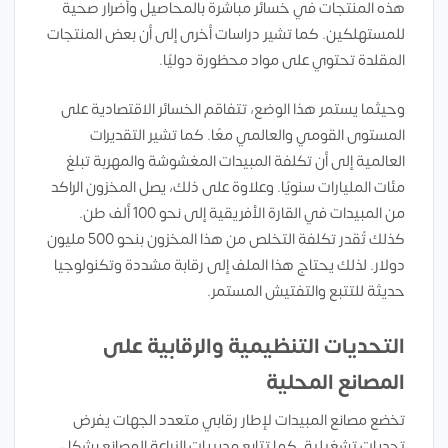
هذه المنتجات في خسائر مباشرة بالمحاصيل وأضرار صحية
للمستهلكين. كما تشير دراسات أخرى إلى أن بعض المنتجات
المقلدة تحتوي على مواد محظورة دوليًا.
وحيثما يستمر هذا الوضع، تتفاقم الخسائر الاقتصادية على
المستوى القومي والعالمي معًا. كما تشير التقديرات
العالمية إلى أن تكلفة المبيدات المغشوشة والمهربة تبلغ
مئات المليارات سنويًا. وعلاوة على ذلك، يصل المخزون الراكد
من المبيدات في القارة الأفريقية إلى نحو 100 ألف طن.
كذلك تُقدر تكلفة التخلص من هذا المخزون بنحو 500 مليون
دولار. لذلك يحتاج هذا الملف إلى رقابة مشددة وتكنولوجيا
حديثة للتتبع والتفتيش المستمر.
التحديات التنظيمية والرقابية على
المصانع المحلية
تخضع مصانع المبيدات لإطار رقابي متعدد الجهات يفرض
تحديات تشغيلية. كما تتابع مديريات الزراعة المصانع بشكل