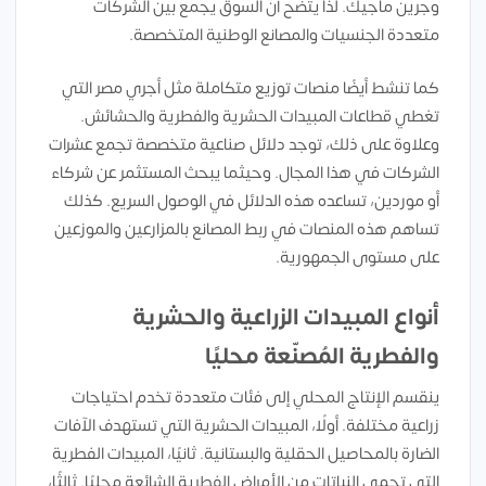
وجرين ماجيك. لذا يتضح أن السوق يجمع بين الشركات
متعددة الجنسيات والمصانع الوطنية المتخصصة.
كما تنشط أيضًا منصات توزيع متكاملة مثل أجري مصر التي
تغطي قطاعات المبيدات الحشرية والفطرية والحشائش.
وعلاوة على ذلك، توجد دلائل صناعية متخصصة تجمع عشرات
الشركات في هذا المجال. وحيثما يبحث المستثمر عن شركاء
أو موردين، تساعده هذه الدلائل في الوصول السريع. كذلك
تساهم هذه المنصات في ربط المصانع بالمزارعين والموزعين
على مستوى الجمهورية.
أنواع المبيدات الزراعية والحشرية
والفطرية المُصنّعة محليًا
ينقسم الإنتاج المحلي إلى فئات متعددة تخدم احتياجات
زراعية مختلفة. أولًا، المبيدات الحشرية التي تستهدف الآفات
الضارة بالمحاصيل الحقلية والبستانية. ثانيًا، المبيدات الفطرية
التي تحمي النباتات من الأمراض الفطرية الشائعة محليًا. ثالثًا،