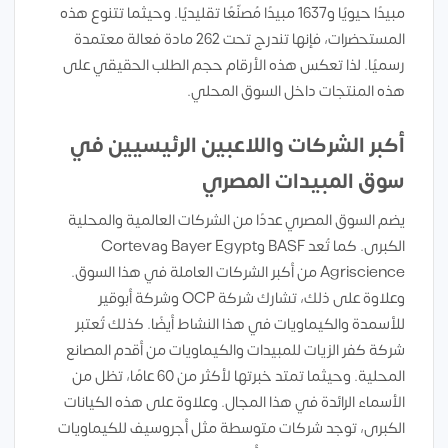
مبيدًا حيويًا و1637 مبيدًا مُصنّعًا تقليديًا. وحيثما تتنوع هذه
المستحضرات، فإنها تندرج تحت 262 مادة فعالة معتمدة
رسميًا. لذا تعكس هذه الأرقام حجم الطلب الحقيقي على
هذه المنتجات داخل السوق المحلي.
أكبر الشركات واللاعبين الرئيسيين في
سوق المبيدات المصري
يضم السوق المصري عددًا من الشركات العالمية والمحلية
الكبرى. كما تُعد BASF وBayer Egypt وCorteva
Agriscience من أكبر الشركات العاملة في هذا السوق.
وعلاوة على ذلك، تشارك شركة OCP وشركة أبوقير
للأسمدة والكيماويات في هذا النشاط أيضًا. كذلك تُعتبر
شركة كفر الزيات للمبيدات والكيماويات من أقدم المصانع
المحلية. وحيثما تمتد خبرتها لأكثر من 60 عامًا، تظل من
الأسماء الرائدة في هذا المجال. وعلاوة على هذه الكيانات
الكبرى، توجد شركات متوسطة مثل أجروسيف للكيماويات