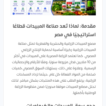
مقدمة: لماذا تُعد صناعة المبيدات قطاعًا
استراتيجيًا في مصر
مصنع المبيدات الزراعية والحشرية والفطرية تمثل صناعة
المبيدات الزراعية ركيزة أساسية لحماية الإنتاج الزراعي
المصري. كما تعتمد الزراعة المصرية على المبيدات في أكثر
من 10 ملايين فدان مزروعة سنويًا، وفقًا للأرقام والإحصائيات
الرسمية. وعلاوة على ذلك، يستهلك السوق المصري كميات
ضخمة من المواد الفعالة كل عام. حيثما تزداد المساحات
الزراعية، يرتفع الطلب على هذه المنتجات بشكل مباشر. لذلك
تحتل مصانع المبيدات موقعًا محوريًا ضمن منظومة الزراعة
الوطنية بأكملها.
حجم سوق المبيدات والكيماويات