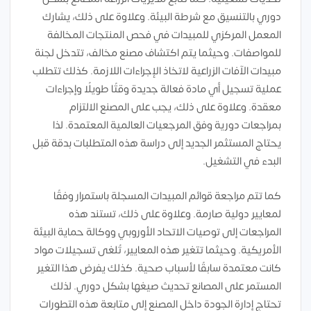
دوري بالتنسيق مع شرطة البيئة. وعلاوة على ذلك، يشارك
المعمل المركزي للمبيدات في فحص المنتجات المخالفة
للمواصفات. وحيثما يتم اكتشاف مصنع مخالف، تتدخل لجنة
مبيدات الآفات الزراعية لاتخاذ الإجراءات اللازمة. كذلك تتطلب
عملية تسجيل أي مادة فعالة جديدة وقتًا طويلًا وإجراءات
معقدة. وعلاوة على ذلك، يجب على المصنع الالتزام
بمراجعات دورية وفق المرجعيات العالمية المعتمدة. لذا
يحتاج المستثمر الجديد إلى دراسة هذه المتطلبات بدقة قبل
البدء في التشغيل.
كما تتم مراجعة قوائم المبيدات المسجلة باستمرار وفقًا
لمعايير دولية صارمة. وعلاوة على ذلك، تستند هذه
المراجعات إلى توصيات الاتحاد الأوروبي ووكالة حماية البيئة
الأمريكية. وحيثما تتغير هذه المعايير، تُلغى تسجيلات مواد
كانت معتمدة سابقًا لأسباب صحية. كذلك يفرض هذا التغير
المستمر على المصانع تحديث صيغها بشكل دوري. لذلك
تحتاج إدارة الجودة داخل المصنع إلى متابعة هذه التطورات