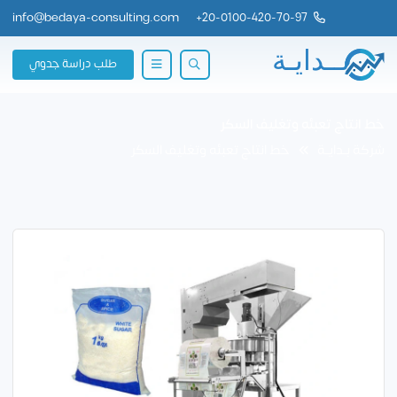
info@bedaya-consulting.com
+
20-0100-420-70-97
طلب دراسة جدوي
خط انتاج تعبئه وتغليف السكر
شركة بــدايــة
خط انتاج تعبئه وتغليف السكر