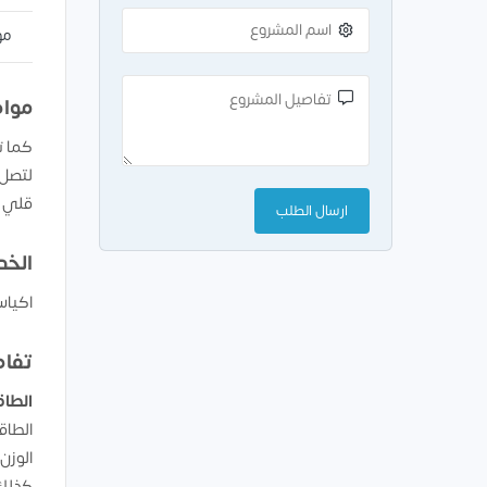
مو
مواص
كما ت
لتصل 
قلي ا
الخد
اكيا
تفاص
الطاق
الطاقه الانتا
الوزن 300 كيلو جرا
كذلك 