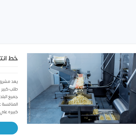
خط انت
يعد مشروع 
طلب كبير 
جميع البلد
المنافسة ع
كبيره علي