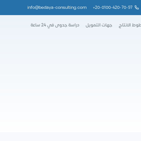
info@bedaya-consulting.com
+
20-0100-420-70-97
وط الانتاج
جهات التمويل
دراسة جدوى في 24 ساعة