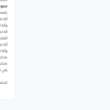
مكون
رافعه
آلة ت
وآلة 
آلة ت
القلاي
آلة ت
وآلة ا
كذلك 
كذلك 
في طل
للحصو