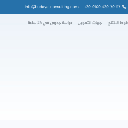
info@bedaya-consulting.com
+
20-0100-420-70-97
وط الانتاج
جهات التمويل
دراسة جدوى في 24 ساعة