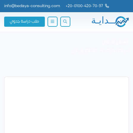
info@bedaya-consulting.com
+
20-0100-420-70-97
طلب دراسة جدوي
القطاع الزراعي
شركة بــدايــة
القطاع الزراعي