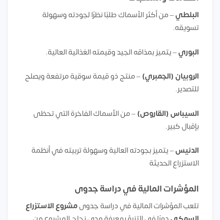
البلطي
– من أكثر الأسماك طلبًا نظرًا لجودته وسهولة
تسويقه.
البوري
– يتميز بمذاقه الجيد وقيمته الغذائية العالية.
الروبيان (الجمبري)
– منتج ذو قيمة سوقية مرتفعة ويصلح
للتصدير.
السيباس (القاروص)
– من الأسماك الفاخرة التي تحظى
بإقبال كبير.
الدنيس
– يتميز بجودته العالية وسهولة تربيته في أنظمة
الاستزراع الحديثة
المؤشرات المالية في دراسة جدوى
تلعب المؤشرات المالية في دراسة جدوى
مشروع الاستزراع
السمكي
دورًا في التنبؤ بمعرفة مدى نجاح المشروع من