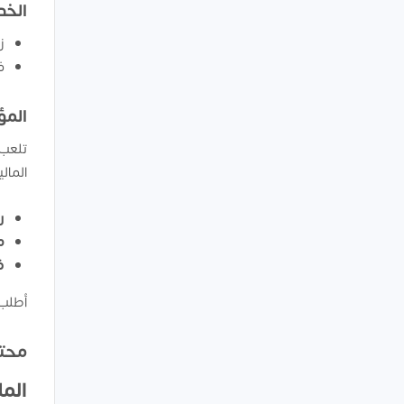
الخد
زل
ف
المؤ
تلعب 
المال
رأ
مع
ف
أطلب 
محتو
الم