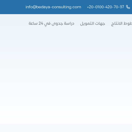
info@bedaya-consulting.com
+
20-0100-420-70-97
وط الانتاج
جهات التمويل
دراسة جدوى في 24 ساعة