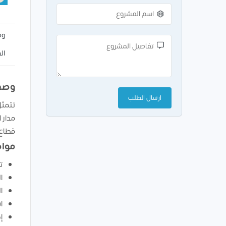
وص
ال
وصف
تتمثل
مدار 
قطاع 
مواص
ت
ا
ا
ا
إ