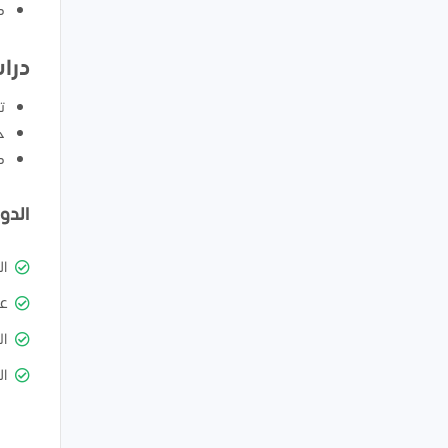
ك
درا
ت
ح
ك
الدو
ا
ع
ال
ال