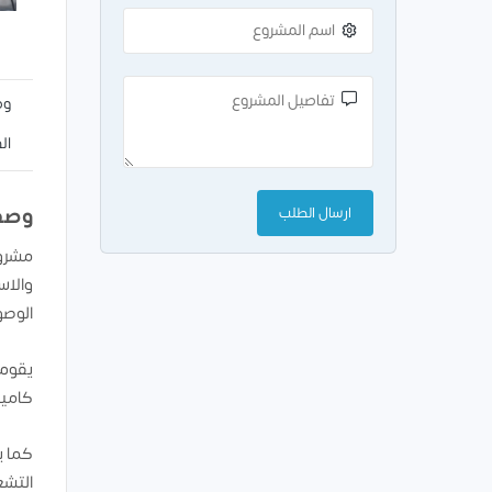
وص
ال
وصف
مشرو
والاس
الوصو
يقوم 
كامير
كما ي
التشغ