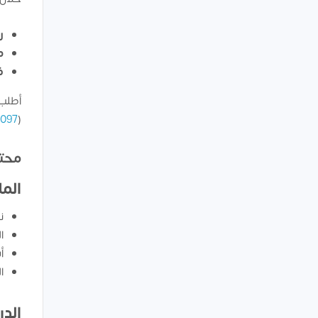
رأ
مع
ف
أطلب 
7097
(
محتو
الم
ن
ا
أ
ا
الد