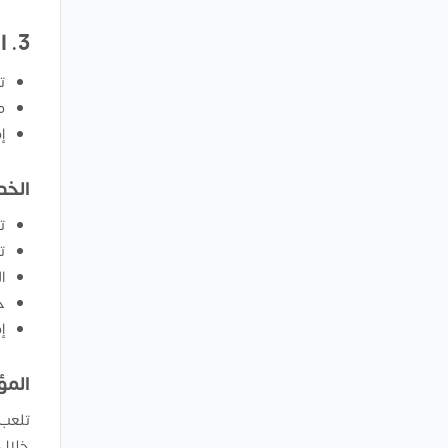
3. الطاقة والتقنيات المستخدمة:
ت
م
إ
الخد
ت
ت
ا
خ
إ
المؤ
تلعب 
خلال 