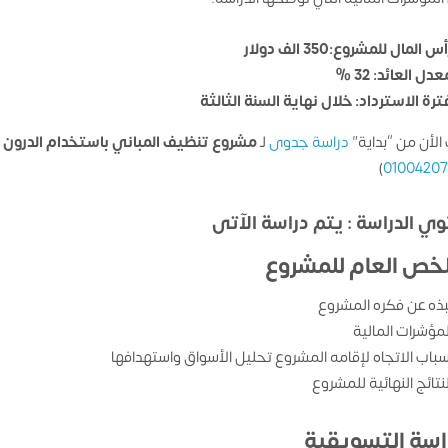
س المال للمشروع:350 الف دولار
دل العائد: 32 %
ترة الاسترداد: خلال نهاية السنة الثالثة
الأن من “بداية”
دراسة جدوى
لـ
مشروع تنظيف المباني باستخدام الدرون
ب
)
0100420
ي الدراسة : يتم دراسة الآتى
لخص العام للمشروع
بذه عن فكره المشروع
لمؤشرات المالية
سباب الاتجاه لإقامه المشروع تحليل الأسواق واستهدافها
لنتائج النهائية للمشروع
راسة التسويقية