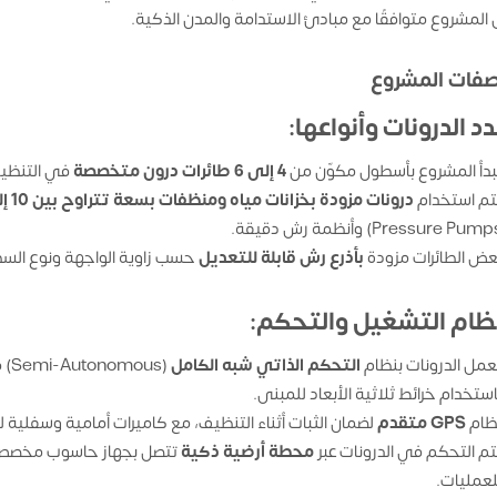
المشروع متوافقًا مع مبادئ الاستدامة والمدن الذكية.
فات المشروع
بدأ المشروع بأسطول مكوّن من
4 إلى 6 طائرات درون متخصصة
في التنظيف
تم استخدام
درونات مزودة بخزانات مياه ومنظفات بسعة تتراوح بين 10 إلى 20 لترًا
Pressure Pum) وأنظمة رش دقيقة.
عض الطائرات مزودة
بأذرع رش قابلة للتعديل
حسب زاوية الواجهة ونوع الس
عمل الدرونات بنظام
التحكم الذاتي شبه الكامل
(us
استخدام خرائط ثلاثية الأبعاد للمبنى.
ظام
GPS متقدم
لضمان الثبات أثناء التنظيف، مع كاميرات أمامية وسفلية ل
تم التحكم في الدرونات عبر
محطة أرضية ذكية
تتصل بجهاز حاسوب مخصص أو
لعمليات.