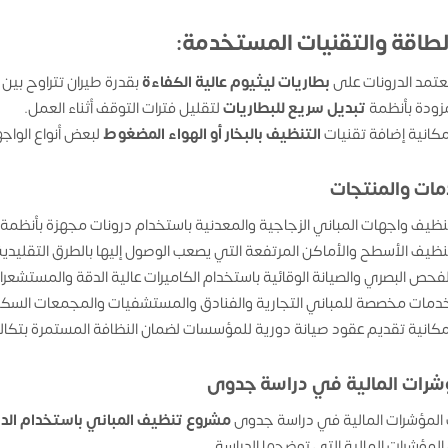
عتمد الدرونات على
بطاريات ليثيوم عالية الكفاءة
بقدرة طيران تتراوح بين
زودة بأنظمة
تبديل سريع للبطاريات
لتقليل فترات التوقف أثناء العمل.
مكانية إضافة تقنيات
التنظيف بالبخار أو الهواء المضغوط
لبعض أنواع الواج
مات والمنتجات
نظيف واجهات المباني الزجاجية والمعدنية باستخدام درونات مجهزة بأنظم
نظيف الأسطح والأماكن المرتفعة التي يصعب الوصول إليها بالطرق التقليدية
لفحص البصري والصيانة الوقائية باستخدام الكاميرات عالية الدقة والمستشعرات
دمات مخصصة للمباني التجارية والفنادق والمستشفيات والمجمعات السكن
مكانية تقديم عقود صيانة دورية للمؤسسات لضمان النظافة المستمرة بتكا
شرات المالية في دراسة جدوى
المؤشرات المالية في دراسة جدوى
مشروع تنظيف المباني باستخدام الد
المؤشرات المالية التي توضحها الدراسة.