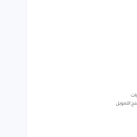
وات
ح التمويل