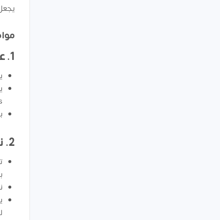
يجعل 
مواص
1. عدد الدرونات وأنواعها:
ي
ي
ps
ب
2. نظام التشغيل والتحكم:
ت
ب
ن
ي
ل