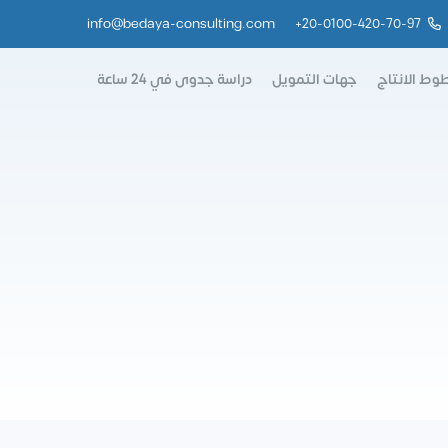
info@bedaya-consulting.com
+
20-0100-420-70-97
وط الانتاج
جهات التمويل
دراسة جدوى في 24 ساعة