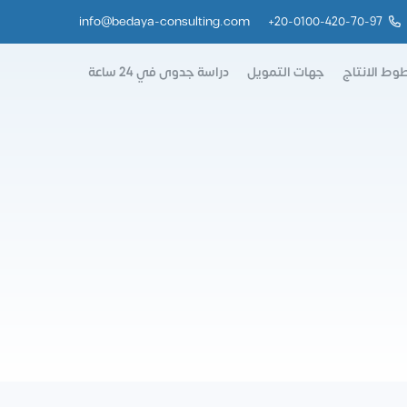
info@bedaya-consulting.com
+
20-0100-420-70-97
وط الانتاج
جهات التمويل
دراسة جدوى في 24 ساعة