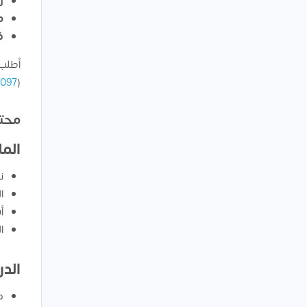
رأ
مع
ف
أطلب 
7097
(
محتو
الم
ن
ا
أ
ا
الد
د