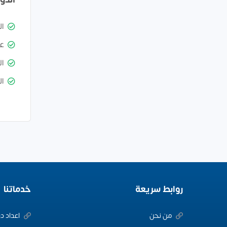
ا
ع
ال
ال
روابط سريعة
خدماتنا
من نحن
اعداد د