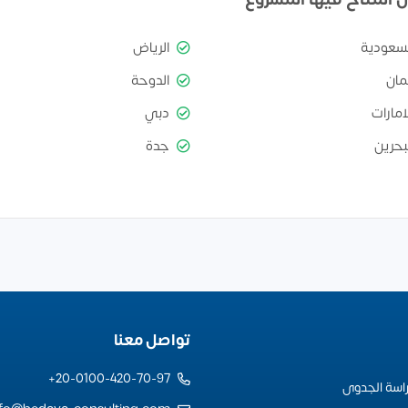
لسعودية
الرياض
مان
الدوحة
امارات
دبي
بحرين
جدة
تواصل معنا
20-0100-420-70-97+
راسة الجدوى