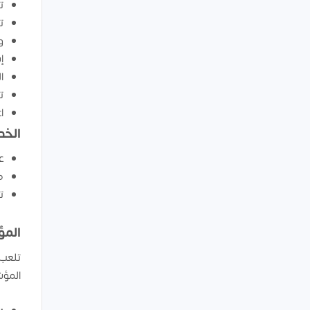
ت
ت
و
إ
ا
ت
ا
الخد
ع
ص
ت
المؤ
تلعب 
المؤش