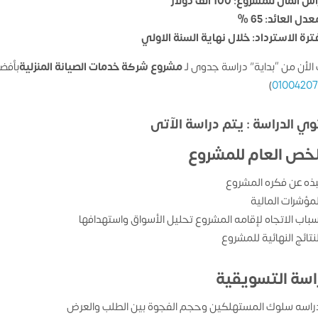
س المال للمشروع: 100 الف دولار
دل العائد: 65 %
ترة الاسترداد: خلال نهاية السنة الاولي
الأن من “بداية” دراسة جدوى لـ
مشروع
شركة خدمات الصيانة المنزلية
بأفضل
)
0100420
ي الدراسة : يتم دراسة الآتى
لخص العام للمشروع
بذه عن فكره المشروع
لمؤشرات المالية
سباب الاتجاه لإقامه المشروع تحليل الأسواق واستهدافها
لنتائج النهائية للمشروع
راسة التسويقية
راسه سلوك المستهلكين وحجم الفجوة بين الطلب والعرض