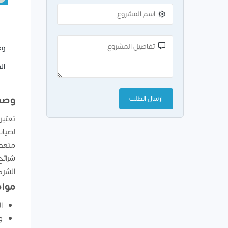
وص
ال
وصف
تعتبر
لصيان
متعدد
شرائح
الشرك
مواص
ا
و