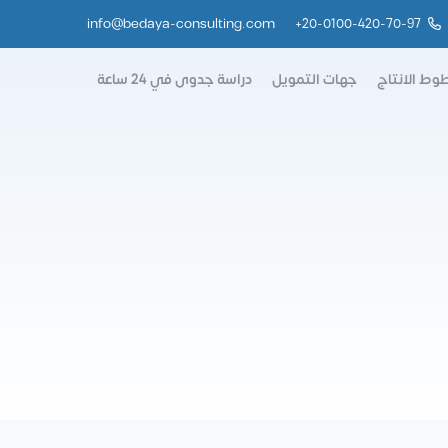
info@bedaya-consulting.com
+
20-0100-420-70-97
وط الانتاج
جهات التمويل
دراسة جدوى في 24 ساعة