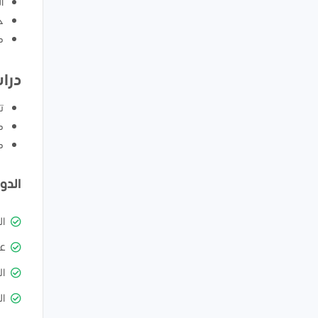
ا
ح
ك
درا
ت
ك
ك
الدو
ا
ع
ال
ال