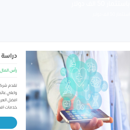
 الف دولار
الف دولار
دراسة 
رأس المال : 00000
تقدم شركه
واعلي عائد
افضل العر
خدمات افض