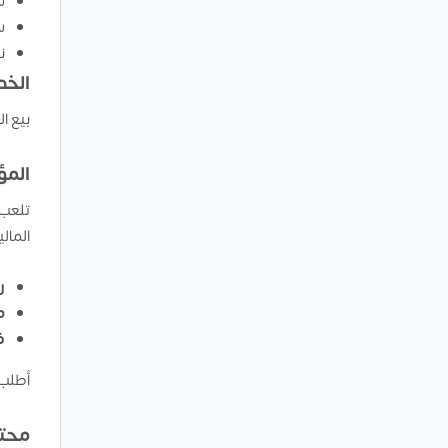
س
س
ن
الخد
بيع ال
المؤ
تلعب 
المال
رأ
م
ف
أطلب 
محتو