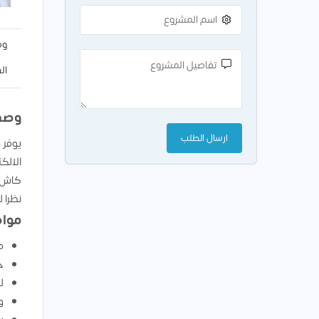
وص
ال
وصف
يوفر 
الالك
كاش ع
نظرا 
مواص
من
خ
ل
و