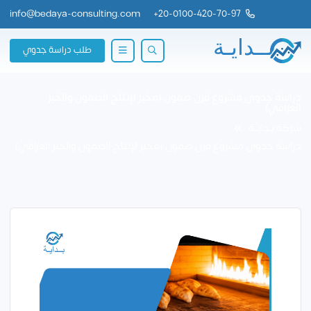
info@bedaya-consulting.com
+
20-0100-420-70-97
طلب دراسة جدوي
دراسة جدوى مشروع فرن صمون (مخبز لإنتاج الصمون والخبز
العراقي)
شركة بــدايــة
دراسة جدوى مشروع فرن صمون (مخبز لإنتاج الصمون والخبز العراقي)