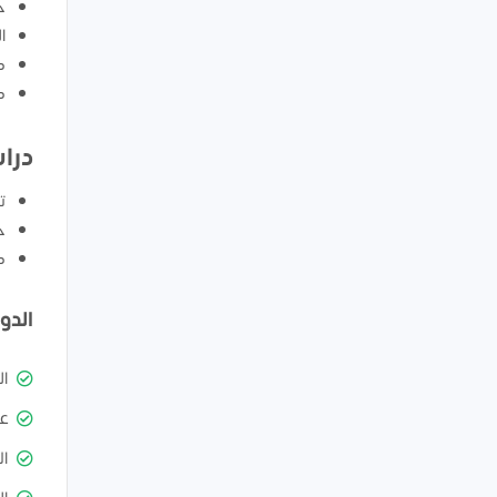
ح
ا
ك
ك
درا
ت
ح
ك
الدو
ا
ع
ال