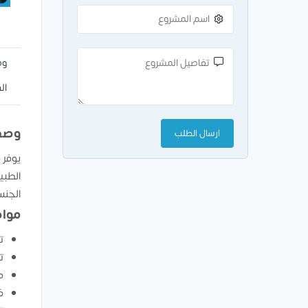
وص
ال
وصف
يوفر
الطبي
الجنس
مواص
ت
ت
م
ف