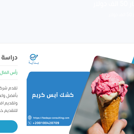
ار
ر
دراسة 
رأس المال : 0000
تقدم شركه
بأفضل واعل
وتقديم اف
للتقديم خ