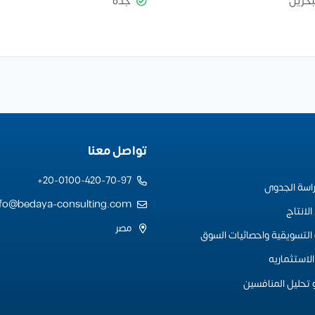
بحرين
جدة
تواصل معنا
20-0100-420-70-97+
راسة الجدوى
nfo@bedaya-consulting.com
لانتاج
مصر
التسويقية واحصائيات السوق
لاستثماريه
 تحليل المنافسين