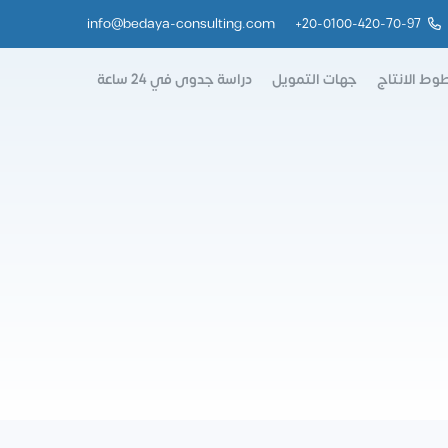
info@bedaya-consulting.com
+
20-0100-420-70-97
وط الانتاج
جهات التمويل
دراسة جدوى في 24 ساعة