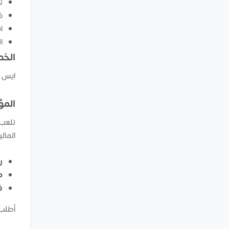
ت
ف
ا
ا
الخد
ايس ك
المؤ
تلعب 
المال
رأ
مع
ف
أطلب 