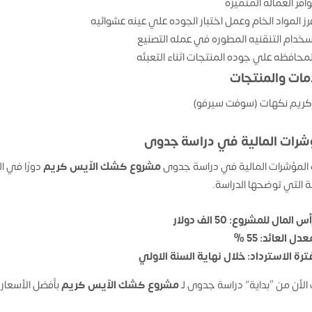
وافر العماله المتميزه
رز المواد الخام وعمل اختبار الجوده علي عينه عشوائيه
سخدام التنقنيه المطوره في عمله التصنيع
لمحافظه علي جوده المنتجات اثناء التعبئه
مات والمنتجات
ريم نكهات (سوفت سيرفو)
شرات المالية في دراسة جدوى
المؤشرات المالية في دراسة جدوى
مشروع
كشك الآيس كريم
دورًا في ا
ية التي توضحها الدراسة.
س المال للمشروع: 50 الف دولار
دل العائد: 55 %
ترة الاسترداد: خلال نهاية السنة الاولي
الأن من “بداية” دراسة جدوى لـ
مشروع
كشك الآيس كريم
بأفضل الأسعار 