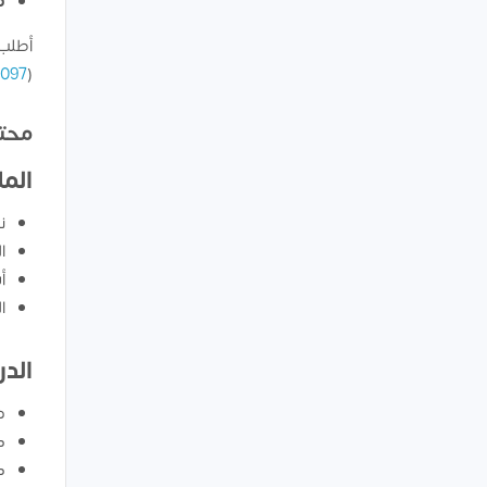
ف
أطلب 
7097
(
محتو
الم
ن
ا
أ
ا
الد
د
ك
ك