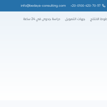
info@bedaya-consulting.com
+
20-0100-420-70-97
وط الانتاج
جهات التمويل
دراسة جدوى في 24 ساعة