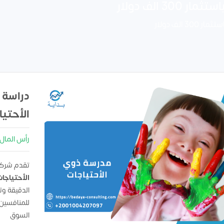
 الف دولار
الف دولار
دراسة 
الأحتيا
رأس المال : 00000
تقدم شركه
الأحتياجا
الدقيقة و
للمنافسين
السوق