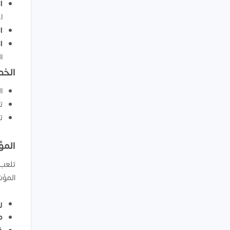
ا
ا
ا
ا
ا
الخد
ا
ت
ت
المؤ
تلعب 
المؤش
رأ
مع