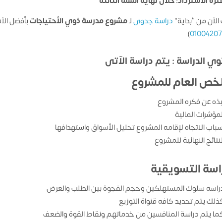
ترة الاسترداد: خلال نهاية السنة الثالثة
الأن من “بداية”
دراسة جدوى
لـ
مشروع
مدرسة ذوي الأحتياجات
بأفضل الأ
)
0100420
ي الدراسة : يتم دراسة الآتى
لخص العام للمشروع
بذه عن فكره المشروع
لمؤشرات المالية
سباب الاتجاه لإقامه المشروع تحليل الأسواق واستهدافها
لنتائج النهائية للمشروع
راسة التسويقية
راسه سلوك المستهلكين وحجم الفجوة بين الطلب والعرض
ذلك يتم تحديد كافه قنواة التوزيع
ما يتم دراسة المنافسين من خدماتهم ونقاط القوة والضعف