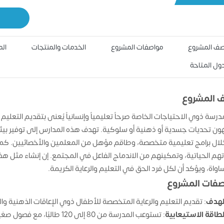
ف المشروع
مواصفات المشروع
الخدمات والمنتجات
الم
دول المتاحة
 المشروع
مدرسة ذوي الاحتياجات الخاصة صرحاً تعليمياً وإنسانياً يُعنى بتقديم التعلي
ون تحديات جسدية أو ذهنية أو سلوكية. تهدف هذه المدارس إلى توفير بيئ
ال برامج تعليمية متخصصة، وطاقم مؤهل من المعلمين والأخصائيين. كما 
تهم الحياتية، وتمكينهم من الاندماج الفاعل في المجتمع. إن إنشاء مثل هذ
اواة، ويؤكد أن لكل فرد الحق في التعليم والرعاية الكريمة.
فات المشروع
لهدف
: تقديم التعليم والرعاية المتخصصة للأطفال ذوي الإعاقات الذهنية وا
لطاقة الاستيعابية
: تستوعب المدرسة من 80 إلى 120 طالبًا، مع فصول صغيرة لا تتجاوز 8 طلاب لكل فصل.