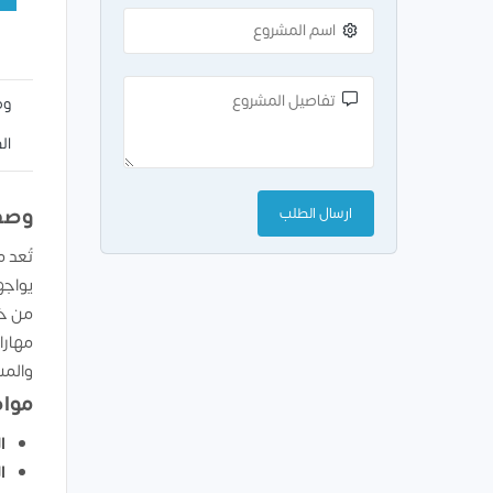
وص
ال
وصف
تُعد 
يواجه
من خل
مهارا
والمس
مواص
ا
ا