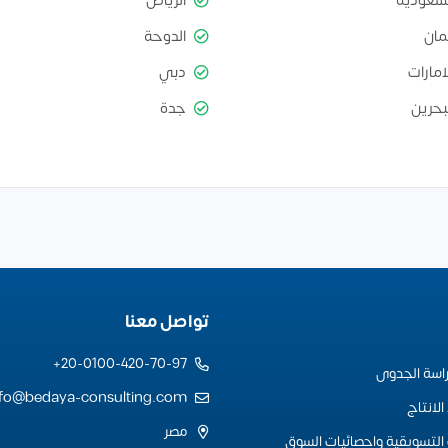
لسعودية
الرياض
مان
الدوحة
امارات
دبي
بحرين
جدة
تواصل معنا
20-0100-420-70-97+
راسة الجدوى
nfo@bedaya-consulting.com
لانتاج
مصر
التسويقية واحصائيات السوق