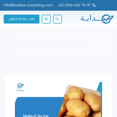
info@bedaya-consulting.com
+
20-0100-420-70-97
طلب دراسة جدوي
دراسة جدوى مشروع مزرعة البطاطا باستثمار 470 الف دولار
شركة بــدايــة
دراسة جدوى مشروع مزرعة البطاطا باستثمار 470 الف دولار