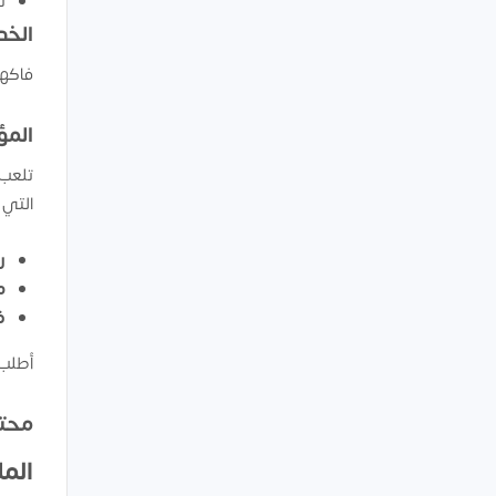
ت
الخد
فاكه
المؤ
تلعب 
التي 
رأ
مع
ف
أطلب 
محتو
الم