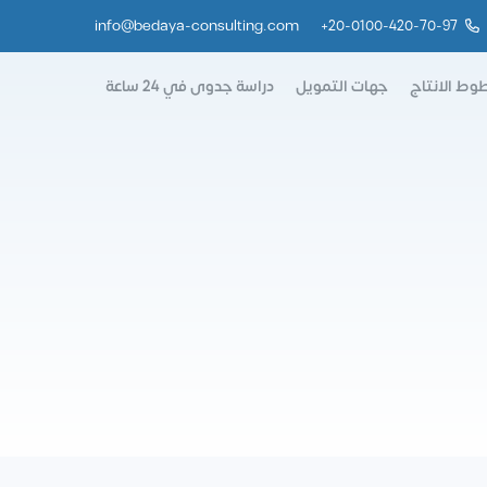
info@bedaya-consulting.com
+
20-0100-420-70-97
وط الانتاج
جهات التمويل
دراسة جدوى في 24 ساعة