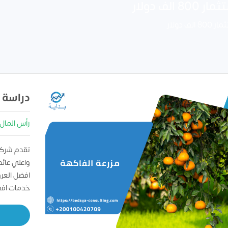
 دولار
دولار
دراسة 
رأس المال : 00000
تقدم شركه
واعلي عائد
افضل العر
خدمات افض