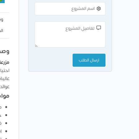
وص
ال
وصف
مزرعة
احتيا
عالية
عوائد
مواص
م
خ
ف
ا