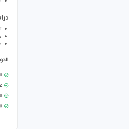
ك
درا
ت
ح
ك
الدو
ا
ع
ال
ال