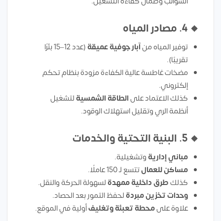
الشوائب وضمان كفاءة التشغيل.
🔸
4. مصادر المياه
توفير المياه من
آبار جوفية عميقة
(عدد 12–15 بئرًا
تقريبًا).
مضخات غاطسة عالية الكفاءة مزودة بنظام تحكم
إلكتروني.
كذلك الاعتماد على
الطاقة الشمسية
لتشغيل
أنظمة الري وتقليل استهلاك الوقود.
🔸
5. البنية التحتية والخدمات
مباني إدارية
وتشغيلية.
مساكن للعمال
تتسع لـ 150 عاملًا.
كذلك
طرق داخلية ممهدة
لسهولة الحركة والنقل.
وحدات تخزين مبردة
لحفظ التمور بعد الحصاد.
علاوة على
محطة تعبئة وتغليف
أولية في الموقع.