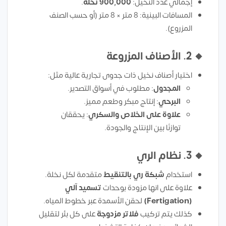
إجمالي عدد النخيل:
900,000 نخلة
.
المسافات البينية: 8 متر × 8 متر (أو حسب الصنف
المزروع).
🔸
2. الأصناف المزروعة
اختيار أصناف نخيل ذات جدوى تجارية عالية مثل:
المجدول
: مطلوب في أسواق التصدير.
البرحي
: إنتاج مبكر وطعم مميز.
علاوة على الخلاص والسكري
: يحققان
توازنًا بين الإنتاج والجودة.
🔸
3. نظام الري
استخدام
شبكة ري بالتنقيط
متقدمة لكل نخلة.
علاوة على انها مزودة بوحدات
تسميد آلي
(Fertigation)
لحقن الأسمدة عبر خطوط المياه.
كذلك يتم تركيب
فلاتر مزدوجة
على كل بئر لتقليل