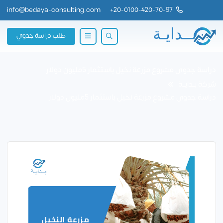
info@bedaya-consulting.com
+
20-0100-420-70-97
طلب دراسة جدوي
دراسة جدوى مشروع مزرعة نخيل باستثمار 5مليون دولار
شركة بــدايــة
دراسة جدوى مشروع مزرعة نخيل باستثمار 5مليون دولار