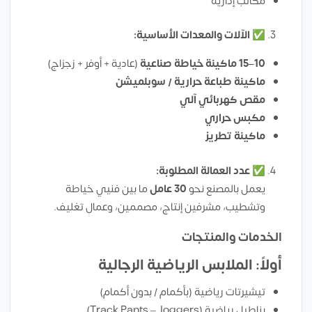
مكاتب إدارية
✅
الآلات والمعدات الأساسية:
10–15 ماكينة خياطة صناعية
(عادية + أوفر + زجزاج)
ماكينة طباعة حرارية / سوبلميشن
مقص كهربائي آلي
مكبس حراري
ماكينة تطريز
✅
عدد العمالة المطلوبة:
يعمل بالمصنع نحو
30 عامل
ما بين فنيي خياطة
وتشطيب، مشرفين إنتاج، مصممين، وعمال تغليف.
الخدمات والمنتجات
أولاً: الملابس الرياضية الرجالية
تيشيرتات رياضية (بأكمام / بدون أكمام)
بناطيل رياضية (Track Pants – Joggers)