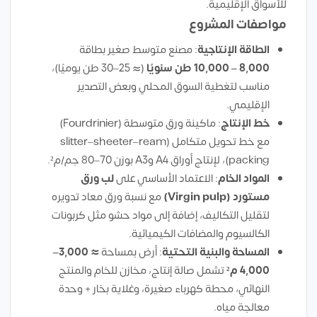
للأسواق الإقليمية.
مواصفات المشروع
الطاقة الإنتاجية
: مصنع متوسط صغير بطاقة
8,000 – 10,000 طن سنويًا
(≈ 25–30 طن يوميًا)،
مناسب لتغطية السوق المحلي وبعض التصدير
الإقليمي.
خط الإنتاج
: ماكينة ورق متوسطة (Fourdrinier)
مع خط تحويل متكامل (slitter–sheeter–ream
packing)، لإنتاج أوراق A4 وA3 بوزن 70–80 جم/م².
المواد الخام
: الاعتماد الأساسي على
لب ورق
مستورد (Virgin pulp)
مع نسبة ورق معاد تدويره
لتقليل التكاليف، إضافة إلى مواد حشو مثل كربونات
الكالسيوم والمضافات الكيميائية.
المساحة والبنية التحتية
: أرض بمساحة
≈ 3,000–
4,000 م²
تشمل صالة إنتاج، مخازن للخام والمنتج
النهائي، محطة كهرباء صغيرة، وغلاية بخار + وحدة
معالجة مياه.