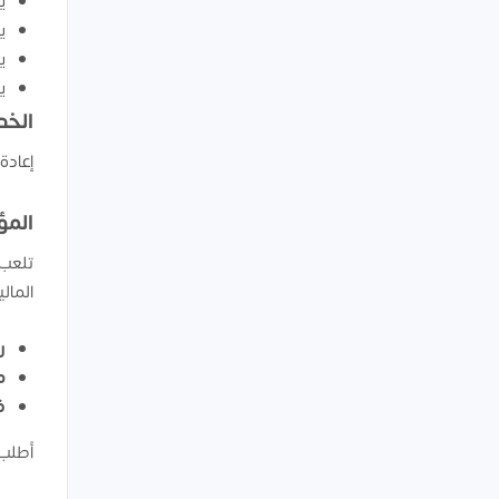
ي
ي
ي
ي
الخد
إعادة
المؤ
تلعب 
المال
رأ
م
ف
أطلب 