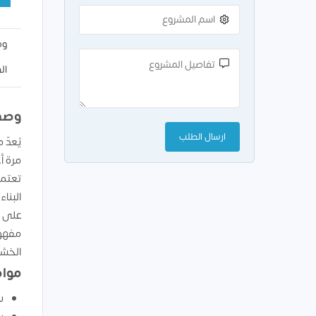
وص
ال
وصف
يُعدّ
تعتمد
البنا
على ا
مفهوم 
الخشبي
مواص
س