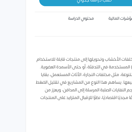
ؤشرات المالية
محتوي الدراسة
 مخلفات الأخشاب وتحويلها إلى منتجات قابلة للاستخدام
رة أخرى، مثل ألواح الخشب المضغوط (MDF وHDF)، الكريات الخشبية (pellets) المستخدمة في التدفئة، أو حتى الأسمدة العضوية.
وعة، مثل مخلفات النجارة، الأثاث المستعمل، بقايا
 تصنيعها. يساهم هذا النوع من المشاريع في تقليل الضغط
لنفايات الصلبة المرسلة إلى المدافن، ويعزز من
جديًا اقتصاديًا، نظرًا للإقبال المتزايد على المنتجات