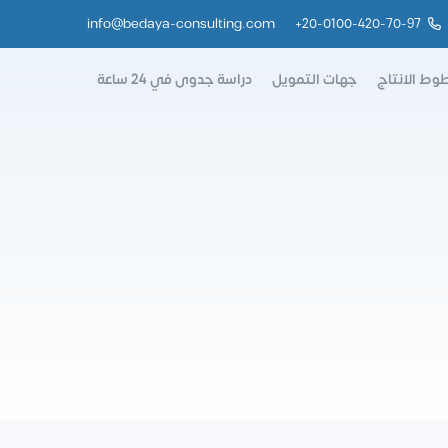
info@bedaya-consulting.com
+
20-0100-420-70-97
وط الانتاج
جهات التمويل
دراسة جدوى في 24 ساعة