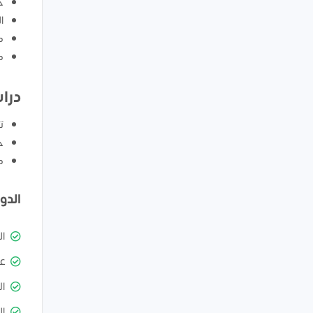
ح
ا
ك
ك
درا
ت
ح
ك
الدو
ا
ع
ال
ال