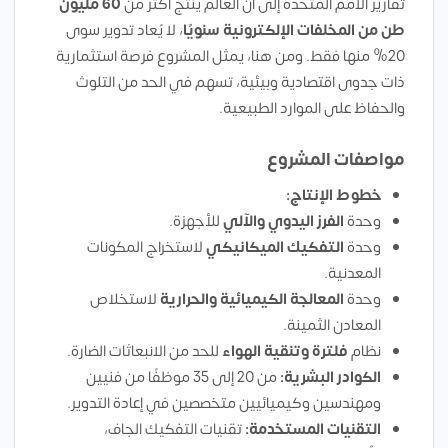
تقارير الأمم المتحدة إلى أن العالم ينتج أكثر من
60 مليون
طن من المخلفات الإلكترونية سنويًا
، لا يُعاد تدوير سوى
20% منها فقط. ومن هنا، يمثل المشروع فرصة استثمارية
ذات جدوى اقتصادية وبيئية، تسهم في الحد من التلوث
والحفاظ على الموارد الطبيعية.
مواصفات المشروع
خطوط الإنتاج:
وحدة
الفرز اليدوي والآلي
للأجهزة.
وحدة
التفكيك الميكانيكي
لاستخراج المكونات
المعدنية.
وحدة
المعالجة الكيميائية والحرارية
لاستخلاص
المعادن الثمينة.
نظام
فلترة وتنقية الهواء
للحد من الانبعاثات الضارة.
الكوادر البشرية:
من 20 إلى 35 موظفًا من فنيين
ومهندسين وكيميائيين متخصصين في إعادة التدوير.
التقنيات المستخدمة:
تقنيات التفكيك الجاف،