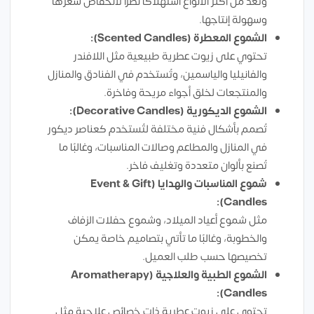
وتُعد من أكثر الأنواع استهلاكًا نظرًا لانخفاض سعرها
وسهولة إنتاجها.
الشموع المعطرة (Scented Candles):
تحتوي على زيوت عطرية طبيعية مثل اللافندر
والفانيليا والياسمين، وتُستخدم في الفنادق والمنازل
والمنتجعات لخلق أجواء مريحة وفاخرة.
الشموع الديكورية (Decorative Candles):
تُصمم بأشكال فنية مختلفة لتُستخدم كعناصر ديكور
في المنازل والمطاعم وصالات المناسبات، وغالبًا ما
تُصنع بألوان متعددة وتغليف فاخر.
شموع المناسبات والهدايا (Event & Gift
Candles):
مثل شموع أعياد الميلاد، وشموع حفلات الزفاف
والخطوبة، وغالبًا ما تأتي بتصاميم خاصة يمكن
تخصيصها حسب طلب العميل.
الشموع الطبية والعلاجية (Aromatherapy
Candles):
تحتوي على زيوت عطرية ذات خصائص علاجية مثل