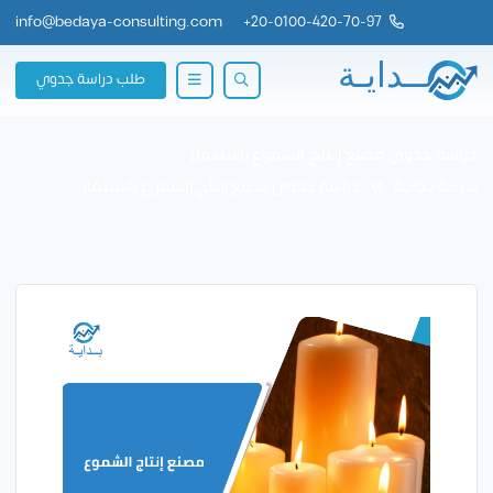
info@bedaya-consulting.com
+
20-0100-420-70-97
طلب دراسة جدوي
دراسة جدوى مصنع إنتاج الشموع باستثمار
شركة بــدايــة
دراسة جدوى مصنع إنتاج الشموع باستثمار