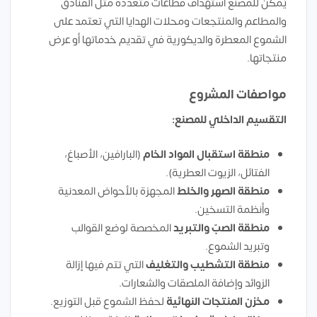
يُمكن للمصنع استهداف قطاعات متعددة مثل الفنادق
والمطاعم والمنتجعات ومحلات الهدايا التي تعتمد على
الشموع المعطرة والديكورية في تقديم خدماتها أو عرض
منتجاتها.
مواصفات المشروع
التقسيم الداخلي للمصنع:
منطقة استقبال المواد الخام
(البارافين، الأصباغ،
الفتائل، الزيوت العطرية).
منطقة الصهر والخلط
المجهزة بالأحواض المعدنية
وأنظمة التسخين.
منطقة الصبّ والتبريد
المخصصة لوضع القوالب
وتبريد الشموع.
منطقة التشطيب والتغليف
التي تتم فيها إزالة
الزوائد وإضافة الملصقات والشعارات.
مخزن المنتجات النهائية
لحفظ الشموع قبل التوزيع.