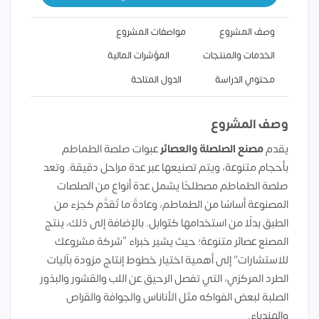
وصف المشروع
مواصفات المشروع
الخدمات والمنتجات
المؤشرات المالية
محتوي الدراسة
الدول المتاحة
وصف المشروع
يقدم
مصنع الصلصلة والعصائر
عبوات صلصة الطماطم
بأحجام متنوعة، ويتم تصنيعها عبر عدة مراحل دقيقة. وتعد
صلصة الطماطم مصطلحًا يشمل عدة أنواع من الصلصات
المصنوعة أساسًا من الطماطم، وعادةً ما تُقدَّم كجزء من
الطبق بدلًا من استخدامها كتوابل. بالإضافة إلى ذلك، ينتج
المصنع عصائر متنوعة؛ حيث يشير خبراء “شركة مشروعك
للاستشارات” إلى أهمية اختيار خطوط إنتاج مزودة بآليات
الطرد المركزي، التي تفصل الرحيق عن اللب والقشور والبذور
الصلبة لبعض الفواكه مثل الأناناس والجوافة والقراص
والهندباء.