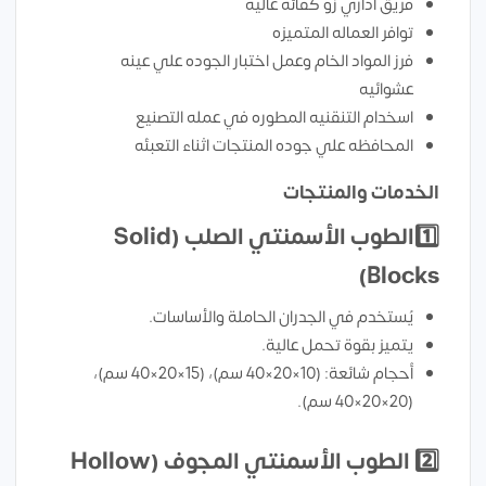
فريق اداري زو كفائه عاليه
توافر العماله المتميزه
فرز المواد الخام وعمل اختبار الجوده علي عينه
عشوائيه
اسخدام التنقنيه المطوره في عمله التصنيع
المحافظه علي جوده المنتجات اثناء التعبئه
الخدمات والمنتجات
1️⃣
الطوب الأسمنتي الصلب (Solid
Blocks)
يُستخدم في الجدران الحاملة والأساسات.
يتميز بقوة تحمل عالية.
أحجام شائعة: (10×20×40 سم)، (15×20×40 سم)،
(20×20×40 سم).
2️⃣
الطوب الأسمنتي المجوف (Hollow