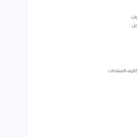
وات
يل
اليف الانشاءات