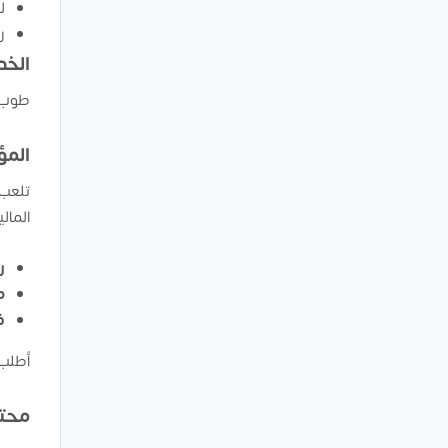
ل
ر
الخد
طوب 
المؤ
تلعب 
المال
رأ
م
ف
أطلب 
محتو