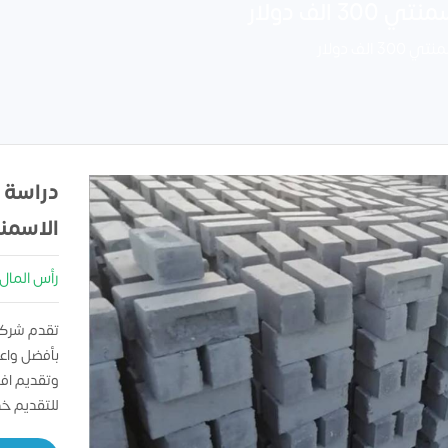
لف دولار
ف دولار
دراسة 
الاسمن
رأس المال : 00000
تقدم شركه
بأفضل واعل
وتقديم اف
للتقديم خ