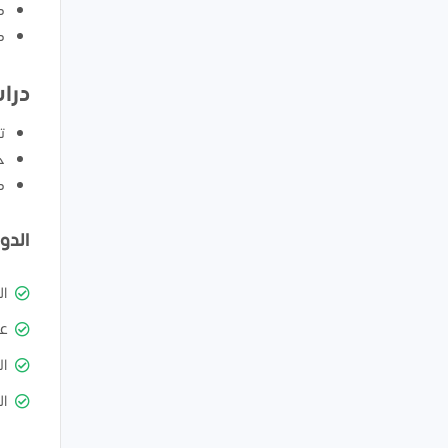
ك
ك
درا
ت
ح
ك
الدو
ا
ع
ال
ال