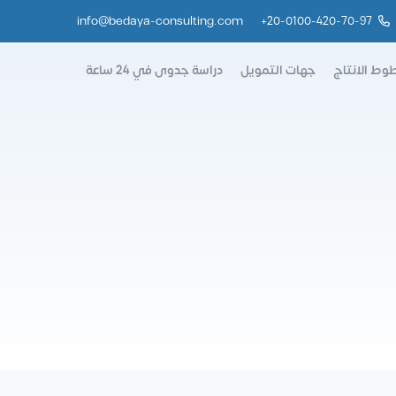
info@bedaya-consulting.com
+
20-0100-420-70-97
وط الانتاج
جهات التمويل
دراسة جدوى في 24 ساعة