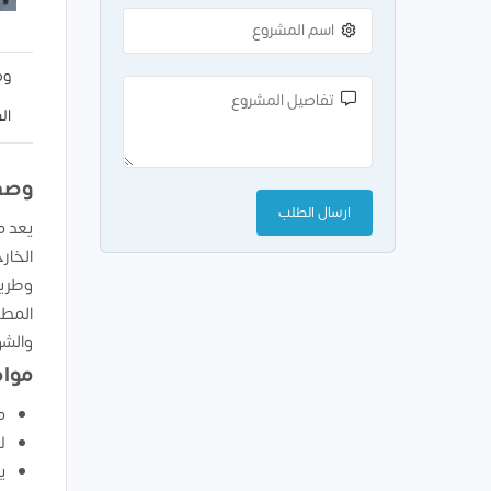
وص
ال
وصف
يعد م
الخار
وطريق
المطل
والشو
مواص
م
ل
ي