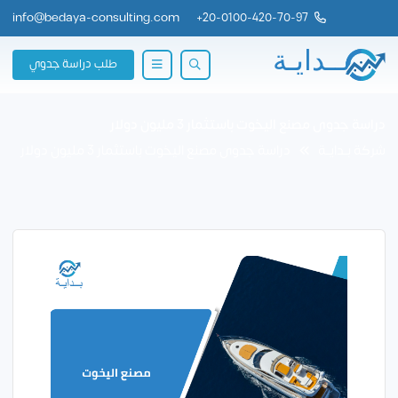
info@bedaya-consulting.com
+
20-0100-420-70-97
طلب دراسة جدوي
دراسة جدوى مصنع اليخوت باستثمار 3 مليون دولار
شركة بــدايــة
دراسة جدوى مصنع اليخوت باستثمار 3 مليون دولار