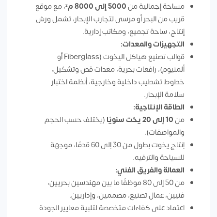
مساحة إجمالية من
5000 إلى 8000 م²
، مع موقع
قريب من البحر أو مرسى لتجارب الإبحار، تشمل ورش
إنتاج، ساحة تجميع، ومكاتب إدارية.
التجهيزات والمعدات:
قوالب تصنيع هياكل اليخوت (Fiberglass أو
ألمنيوم)، رافعات بحرية، معدات قص وتشكيل،
خطوط تشطيب داخلية وخارجية، أنظمة اختبار
سلامة الإبحار.
الطاقة الإنتاجية:
من
10 إلى 20 يخت سنويًا
(يختلف حسب الحجم
والمواصفات).
إنتاج يخوت بطول من 30 إلى 60 قدمًا، موجهة
للسياحة والترفيه.
العمالة والفريق الفني:
من 50 إلى 80 موظفًا ما بين مهندسين بحريين،
فنيين، عمال تصنيع، مصممين، وإداريين.
اعتماد على كفاءات متخصصة لتلبية معايير الجودة