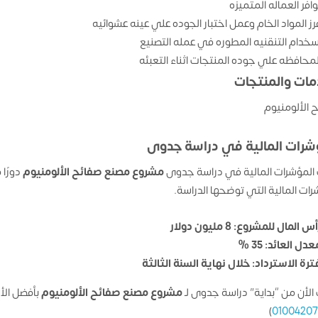
وافر العماله المتميزه
رز المواد الخام وعمل اختبار الجوده علي عينه عشوائيه
سخدام التنقنيه المطوره في عمله التصنيع
لمحافظه علي جوده المنتجات اثناء التعبئه
مات والمنتجات
 الألومنيوم
شرات المالية في دراسة جدوى
المؤشرات المالية في دراسة جدوى
مشروع مصنع صفائح الألومنيوم
دورًا
رات المالية التي توضحها الدراسة.
س المال للمشروع: 8 مليون دولار
دل العائد: 35 %
ترة الاسترداد: خلال نهاية السنة الثالثة
الأن من “بداية” دراسة جدوى لـ
مشروع مصنع صفائح الألومنيوم
بأفضل الأ
)
0100420