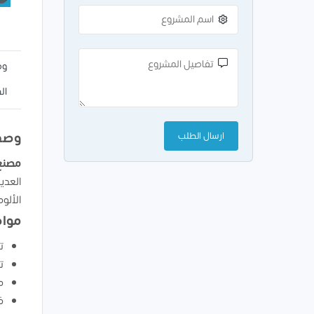
وص
ال
وصف
مصنع 
العدي
الألو
مواص
ت
ت
م
ف