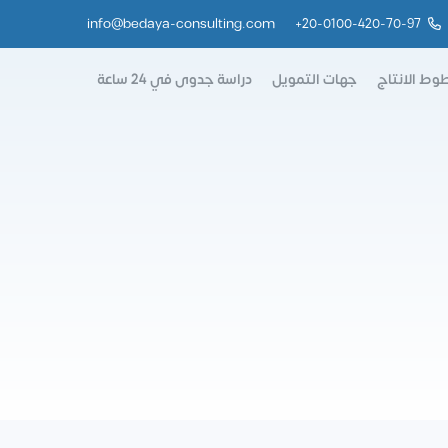
info@bedaya-consulting.com
+
20-0100-420-70-97
وط الانتاج
جهات التمويل
دراسة جدوى في 24 ساعة