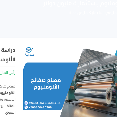
ثمار 8 مليون دولار
مار 8 مليون دولار
دراسة 
الألومن
رأس المال : 00000
تقدم شركه
الألومنيو
الدقيقة و
للمنافسين
السوق