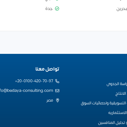
بحرين
جدة
تواصل معنا
20-0100-420-70-97+
راسة الجدوى
nfo@bedaya-consulting.com
لانتاج
مصر
التسويقية واحصائيات السوق
لاستثماريه
 تحليل المنافسين