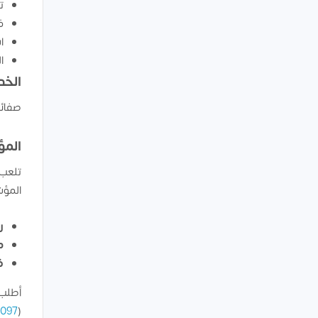
ت
ف
ا
ا
الخد
صفائح
المؤ
تلعب 
المؤش
رأ
مع
ف
أطلب 
7097
(