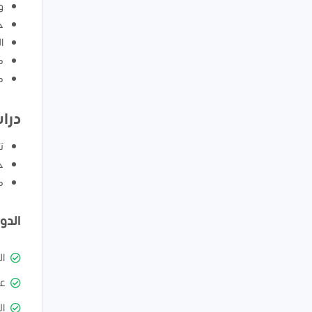
و
ح
ا
ك
ك
درا
ت
ح
ك
الدو
ا
ع
ال