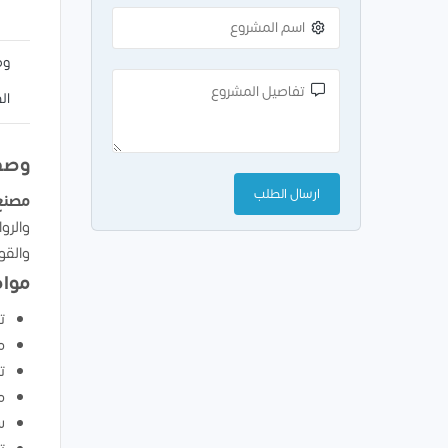
وص
ال
وصف
مصنع 
والرو
والقو
مواص
ت
م
ت
م
س