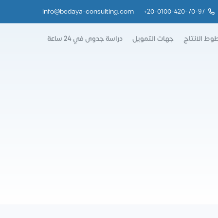
info@bedaya-consulting.com
+
20-0100-420-70-97
وط الانتاج
جهات التمويل
دراسة جدوى في 24 ساعة