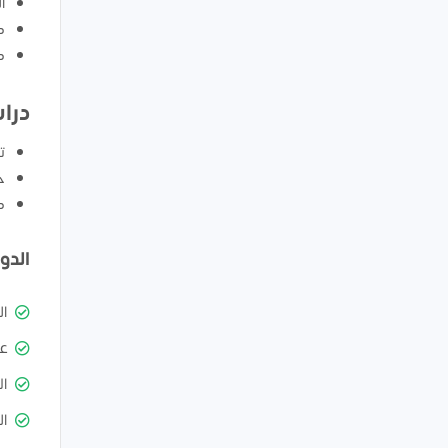
ا
ك
ك
درا
ت
ح
ك
الدو
ا
ع
ال
ال