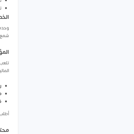
ت
ت
الخد
وحده 
شمع 
المؤ
تلعب 
المال
رأ
مع
ف
أطلب 
محتو