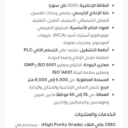
الطاقة الإنتاجية:
5000
طن سنويًا
خط الإنتاج الرئيسي:
يتضمن وحدات للغسيل،
التفاعل الكيميائي، التجفيف، الطحن، التغليف.
المواد الخام الأساسية:
السليلوز الطبيعي،
مونوكلورو أسيتيك أسيد (MCA)، كربونات
الصوديوم، ومذيبات عضوية.
أنظمة التشغيل:
تعتمد على
التحكم الآلي PLC
لمتابعة مراحل الإنتاج وضبط الجودة.
معايير الجودة:
الالتزام بمعايير
ISO 9001
و
GMP
ومعايير سلامة البيئة
ISO 14001
.
المساحة المطلوبة:
من
6,000 إلى 8,000 متر
مربع
تشمل المباني الإنتاجية والمخازن والإدارة.
العمالة:
من
35 إلى 50 موظفًا
ما بين فنيين
ومهندسين وكيميائيين وإداريين.
الخدمات والمنتجات
CMC عالي النقاء (High Purity Grade)
– يستخدم في