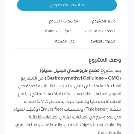
طلب دراسة جدوي
وصف المشروع
مواصفات المشروع
الخدمات والمنتجات
المؤشرات المالية
محتوي الدراسة
الدول المتاحة
وصف المشروع
يعد مشروع
مصنع كربوكسي ميثيل سليلوز
(Carboxymethyl Cellulose – CMC)
من المشاريع
الصناعية الواعدة التي تلبي احتياجات قطاعات متعددة في
السوق الصناعي، نظرًا لتعدد استخدامات هذا المنتج وارتفاع
الطلب عليه محليًا وعالميًا. حيث يُستخدم CMC كمادة
مُثخِّنة (Thickener) ومستحلب (Emulsifier) ومُثبّت للمواد
في عدد واسع من الصناعات، تشمل الصناعات الغذائية،
والدوائية، ومستحضرات التجميل، والمنظفات، وصناعة الورق،
والنفط والغاز.