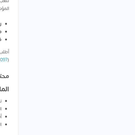
تلعب 
المؤش
رأ
مع
ف
أطلب 
7097
(
محتو
الم
ن
ا
أ
ا