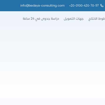
info@bedaya-consulting.com
+
20-0100-420-70-97
وط الانتاج
جهات التمويل
دراسة جدوى في 24 ساعة