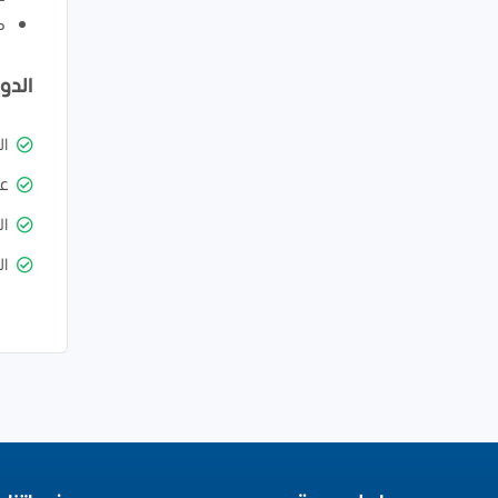
ك
الدو
ا
ع
ال
ال