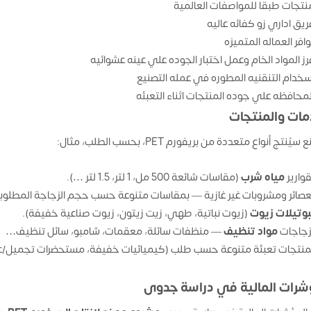
نتجات طبقا للمواصفات العالمية
ريق اداري زو كفائه عاليه
وافر العماله المتميزه
رز المواد الخام وعمل اختبار الجوده علي عينه عشوائيه
سخدام التنقنيه المطوره في عمله التصنيع
لمحافظه علي جوده المنتجات اثناء التعبئه
مات والمنتجات
يُنتج أنواع متعددة من بريفورم PET، بحسب الطلب، مثال:
قوارير
مياه شرب
(مقاسات شائعة 500 مل، 1 لتر، 1.5 لتر …).
عصائر ومشروبات غير غازية — بمقاسات متنوعة حسب حجم الزجاجة المطلوبة
بوتيلات زيوت
(زيوت نباتية، طهي، زيت زيتون، زيوت صناعية خفيفة).
زجاجات
مواد تنظيف
— منظفات سائلة، معقمات، شامبو، سائل تنظيف…
منتجات تعبئة متنوعة حسب طلب (كيميائيات خفيفة، مستحضرات تجميل/عنا
شرات المالية في دراسة جدوى