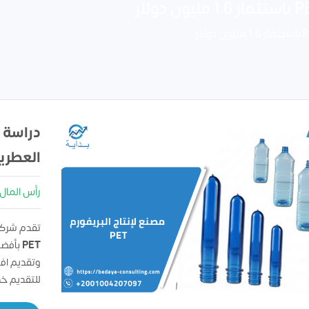
دراسة 
العطري
رأس المال : 00000
تقدم شركه
PET
بأفضل
وتقديم اف
للتقديم خ