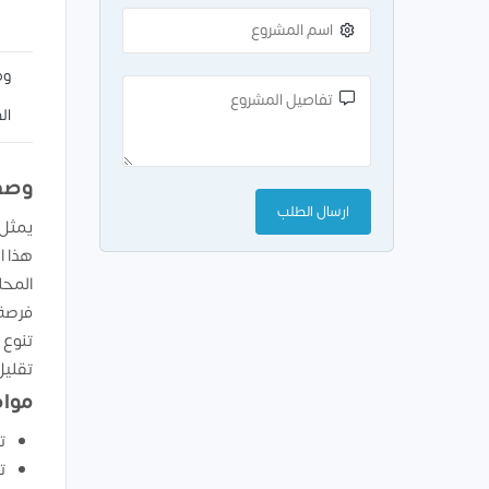
وص
ال
وصف
هذا ا
المحل
فرصة 
تنوع 
تقليل
مواص
ت
ت