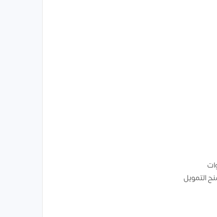
وات
ح التمويل