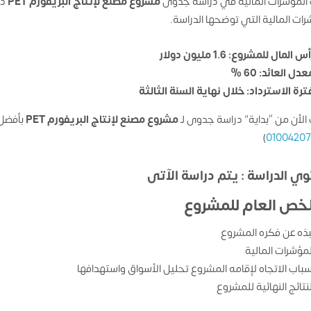
المؤشرات المالية في دراسة جدوى
مشروع مصنع لإنتاج البريفورم PET
دو
رات المالية التي توضحها الدراسة.
س المال للمشروع: 1.6 مليون دولار
دل العائد: 60 %
ترة الاسترداد: خلال نهاية السنة الثالثة
الأن من “بداية” دراسة جدوى لـ
مشروع مصنع لإنتاج البريفورم PET
بأفضل 
)
0100420
ي الدراسة : يتم دراسة الآتى
لخص العام للمشروع
بذه عن فكره المشروع
لمؤشرات المالية
سباب الاتجاه لإقامه المشروع تحليل الأسواق واستهدافها
لنتائج النهائية للمشروع