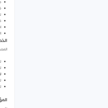
م
ف
ت
ف
ا
ا
الخد
المصنع س
ل
ل
ل
ل
ل
المؤ