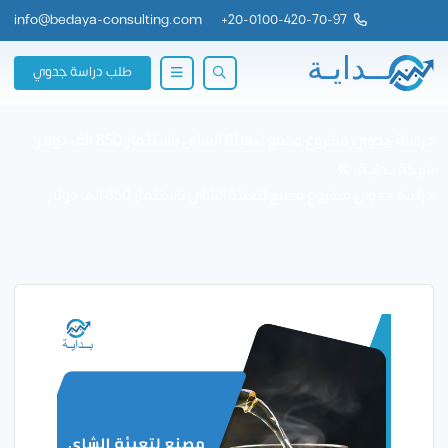
info@bedaya-consulting.com
+
20-0100-420-70-97
طلب دراسة جدوي
دراسة جدوى مشروع مصنع لتعبئة الشاى باستثمار 850 الف دولار
شركة بــدايــة
دراسة جدوى مشروع مصنع لتعبئة الشاى باستثمار 850 الف دولار