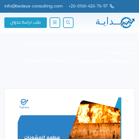
info@bedaya-consulting.com
+
20-0100-420-70-97
طلب دراسة جدوي
دراسة جدوى مطعم مشويات تركية باستثمار 500 الف دولار
شركة بــدايــة
دراسة جدوى مطعم مشويات تركية باستثمار 500 الف دولار